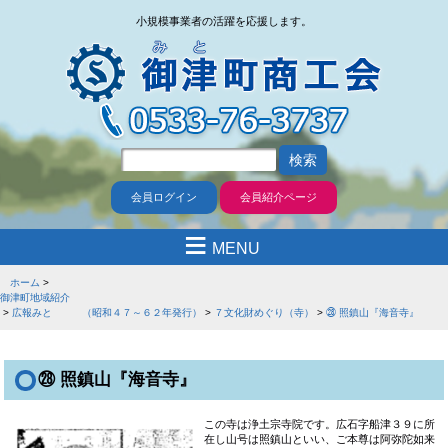
小規模事業者の活躍を応援します。
会員ログイン
会員紹介ページ
≡
MENU
ホーム
御津町地域紹介
広報みと （昭和４７～６２年発行）
７文化財めぐり（寺）
㉘ 照鎮山『海音寺』
㉘ 照鎮山『海音寺』
この寺は浄土宗寺院です。広石字船津３９に所
在し山号は照鎮山といい、ご本尊は阿弥陀如来