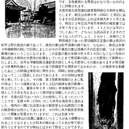
です。古色蒼然たる尊容はかなり古いもののよ
うに拝察されます。
大恩寺第九世照蓮社鎮誉賢阿樹公大和尚を開山
とします。創立は永禄５年（1562）と寺記にあ
りますが広石村誌によれば永禄九年１１月とあ
り、明治１２年広石戸長竹本林作の報告書では
９年７月となっています。１１と七とは字のく
づしぐあいで、どちらにも読み誤まりますので
そうなったのでしょう。ともかく、永禄のころ
野田城主であった菅沼織部正定盈の妻は長沢の
松平上野介政忠の娘であって、政忠の妻は松平清康の娘であり、ちなみに、政忠は永禄
３年桶狭間の戦いで討死しましたがその子康忠の妻は清康の子の広忠の娘、つまり徳川
家康の妹ということになります。この定盈の妻が永禄９年４月１９日になくなり当寺の
開山樹公大和尚が大恩寺の住職をしていたときで菅沼家の請により大恩寺にて新葬をい
たしました。法号を浄隆院殿玉蓮妙清大姉とし今も大恩寺にその墓がありますが菅沼家
より供養料礼物としてもらった金で田畑若干を買求めておかれたが、この海音寺を創建
したあとこの田畑は海音寺に寄付さ
れ、同時に自信は開山
となってここに隠居したわけであります。その当時は海雲
寺と称していました。その後、第３世釈誉祖順のときに私
の寺はこういう縁故がありますと上記の経緯を徳川家康へ
申上げたところ、慶長６年２月（1601）伊奈備前守から寺
領として５石を与えるという黒印状を頂戴したとのことで
すが、古老の話ではいつのころか紛失してしまったという
ことです。宝暦４年（1754）のころ寺号を海音寺と改めま
した。境内の一隅に弘法堂があり観音堂もかね西国三三番
の観音様がお祀りしてあります。その中に木片観世音菩薩
という尊像が安置されていますが、これは文政３年
（1820）御津山の北麓に蘆案というところがあり開墾せら
れることとなりましたが巨木の根があって人夫が斧で切り
割ろうとするのですが刎ねとばされて割ることができずふ