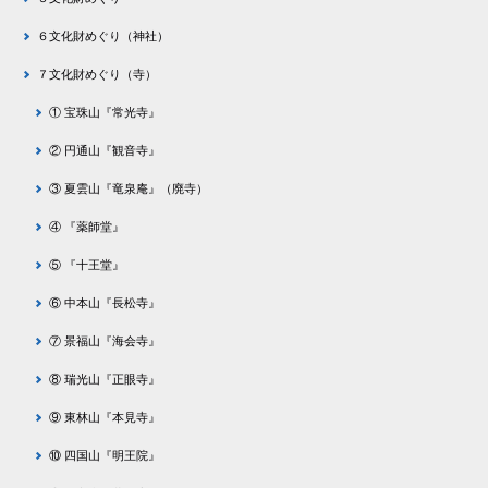
６文化財めぐり（神社）
７文化財めぐり（寺）
① 宝珠山『常光寺』
② 円通山『観音寺』
③ 夏雲山『竜泉庵』（廃寺）
④ 『薬師堂』
⑤ 『十王堂』
⑥ 中本山『長松寺』
⑦ 景福山『海会寺』
⑧ 瑞光山『正眼寺』
⑨ 東林山『本見寺』
⑩ 四国山『明王院』