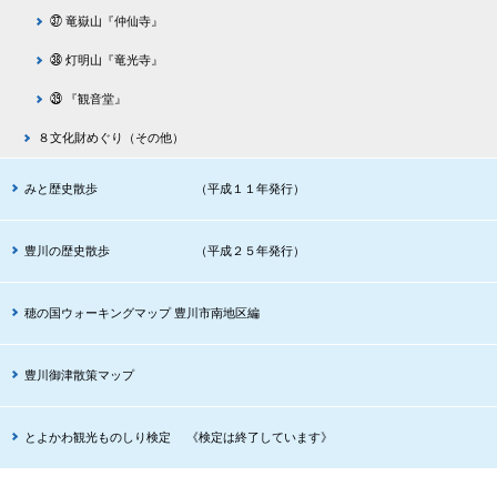
㊲ 竜嶽山『仲仙寺』
㊳ 灯明山『竜光寺』
㊴ 『観音堂』
８文化財めぐり（その他）
みと歴史散歩 （平成１１年発行）
豊川の歴史散歩 （平成２５年発行）
穂の国ウォーキングマップ 豊川市南地区編
豊川御津散策マップ
とよかわ観光ものしり検定 《検定は終了しています》