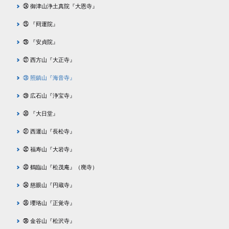
㉔ 御津山浄土真院『大恩寺』
㉕ 『冏運院』
㉖ 『安貞院』
㉗ 西方山『大正寺』
㉘ 照鎮山『海音寺』
㉙ 広石山『浄宝寺』
㉚ 『大日堂』
㉛ 西運山『長松寺』
㉜ 福寿山『大岩寺』
㉝ 鶴臨山『松茂庵』（廃寺）
㉞ 慈眼山『円蔵寺』
㉟ 瓔珞山『正覚寺』
㊱ 金谷山『松沢寺』