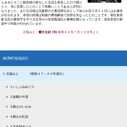
とみるとそこに観音様の形をした北辺を発見したので掘り
とり、寺に安置したとのことで有難いことであると評判に
なりました。また弘法様は宝飯郡六六番厄除弘法として知られ旧３月２１日にはお接待
が行われます。寺領の田畑は戦後の農地解放で全部を失なったとのことです。前住新美
俊玉氏の妻留守を守り大正寺の小笠原鳳瑞氏が兼務住職となっています。現在本堂の新
築中で内装が行われています。
広報みと
：
❼文化財 (寺)
昭和６０年７月１５日号より
御津町地域紹介
広報みと （昭和４７～６２年発行）
１いしぶみめぐり
２故郷の今昔
３郷土のいわれ
４郷土の伝説
５文化財めぐり