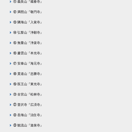
⑪ 義良山『蔵春寺』
⑫ 満照山『敬円寺』
⑬ 隣海山『入覚寺』
⑭ 弘誓山『浄願寺』
⑮ 無量山『浄楽寺』
⑯ 慶雲山『本光寺』
⑰ 安泰山『海元寺』
⑱ 貫道山『忠勝寺』
⑲ 医王山『東光寺』
⑳ 全宮山『松林寺』
㉑ 普沢寺『広済寺』
㉒ 呑海山『法住寺』
㉓ 観流山『遊泉寺』