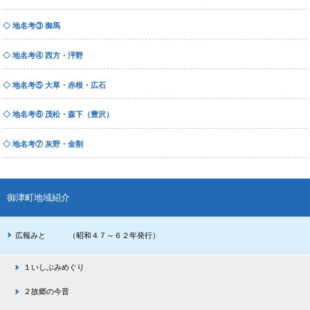
◇ 地名考③ 御馬
◇ 地名考④ 西方・泙野
◇ 地名考⑤ 大草・赤根・広石
◇ 地名考⑥ 茂松・森下（豊沢）
◇ 地名考⑦ 灰野・金割
御津町地域紹介
広報みと （昭和４７～６２年発行）
１いしぶみめぐり
２故郷の今昔