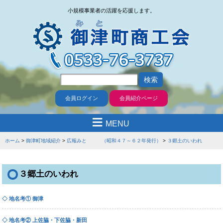
小規模事業者の活躍を応援します。
会員ログイン
会員紹介ページ
≡
MENU
ホーム
御津町地域紹介
広報みと （昭和４７～６２年発行）
３郷土のいわれ
３郷土のいわれ
◇ 地名考① 御津
◇ 地名考② 上佐脇・下佐脇・新田