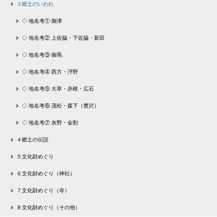
３郷土のいわれ
◇ 地名考① 御津
◇ 地名考② 上佐脇・下佐脇・新田
◇ 地名考③ 御馬
◇ 地名考④ 西方・泙野
◇ 地名考⑤ 大草・赤根・広石
◇ 地名考⑥ 茂松・森下（豊沢）
◇ 地名考⑦ 灰野・金割
４郷土の伝説
５文化財めぐり
６文化財めぐり（神社）
７文化財めぐり（寺）
８文化財めぐり（その他）