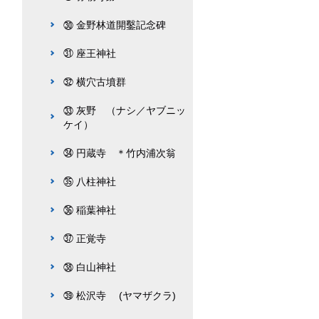
㉚ 金野林道開鑿記念碑
㉛ 座王神社
㉜ 横穴古墳群
㉝ 灰野 （ナシ／ヤブニッ
ケイ）
㉞ 円蔵寺 ＊竹内浦次翁
㉟ 八柱神社
㊱ 稲葉神社
㊲ 正覚寺
㊳ 白山神社
㊴ 松沢寺 (ヤマザクラ)