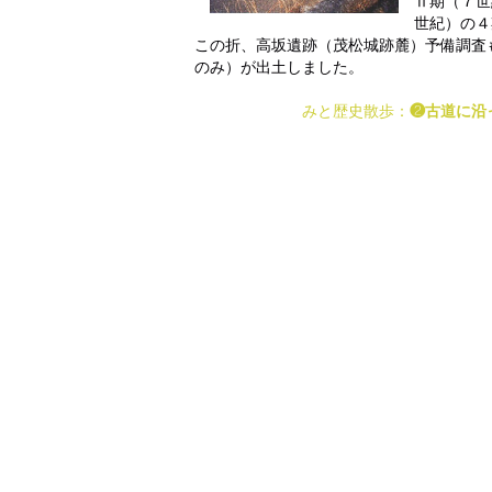
Ⅱ期（７世
世紀）の４
この折、高坂遺跡（茂松城跡麓）予備調査
のみ）が出土しました。
みと歴史散歩
：
❷古道に沿