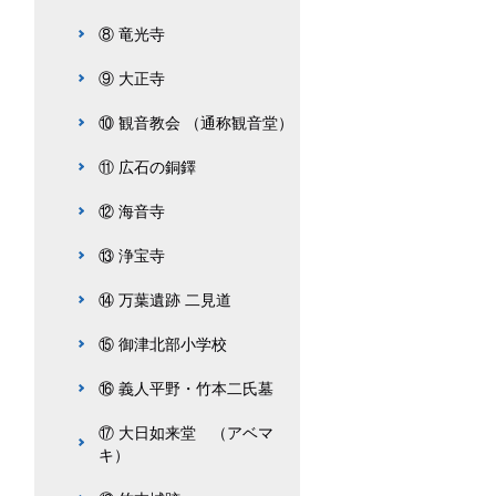
⑧ 竜光寺
⑨ 大正寺
⑩ 観音教会 （通称観音堂）
⑪ 広石の銅鐸
⑫ 海音寺
⑬ 浄宝寺
⑭ 万葉遺跡 二見道
⑮ 御津北部小学校
⑯ 義人平野・竹本二氏墓
⑰ 大日如来堂 （アベマ
キ）