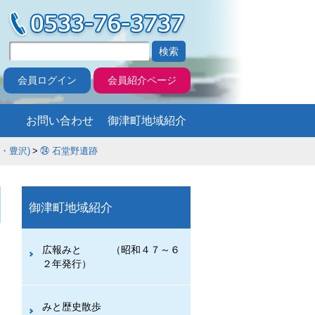
会員ログイン
会員紹介ページ
お問い合わせ
御津町地域紹介
豊沢)
㉔ 石堂野遺跡
御津町地域紹介
広報みと （昭和４７～６
２年発行）
みと歴史散歩