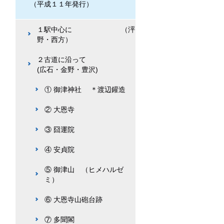
（平成１１年発行）
１駅中心に （泙
野・西方）
２古道に沿って
(広石・金野・豊沢)
① 御津神社 ＊渡辺鑵造
② 大恩寺
③ 囧運院
④ 安貞院
⑤ 御津山 （ヒメハルゼ
ミ）
⑥ 大恩寺山砲台跡
⑦ 多聞閣