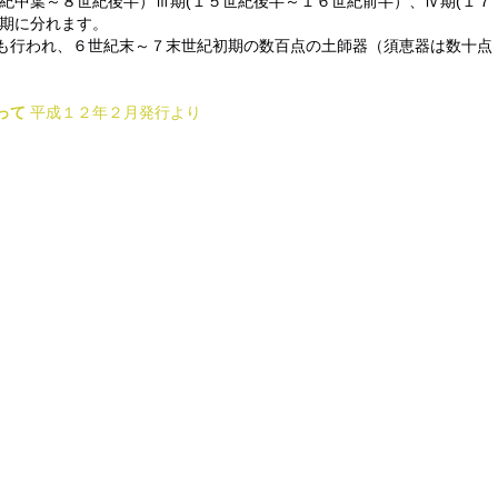
紀中葉～８世紀後半）Ⅲ期(１５世紀後半～１６世紀前半）、Ⅳ期(１７
期に分れます。
も行われ、６世紀末～７末世紀初期の数百点の土師器（須恵器は数十点
って
平成１２年２月発行より