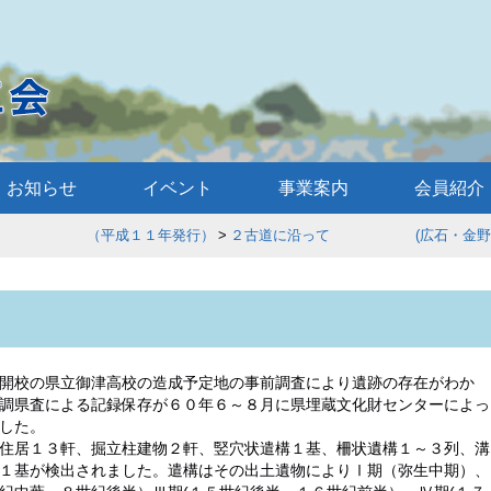
お知らせ
イベント
事業案内
会員紹介
歩 （平成１１年発行）
２古道に沿って (広石・金野・
開校の県立御津高校の造成予定地の事前調査により遺跡の存在がわか
調県査による記録保存が６０年６～８月に県埋蔵文化財センターによっ
した。
住居１３軒、掘立柱建物２軒、竪穴状遣構１基、柵状遺構１～３列、溝
１基が検出されました。遣構はその出土遺物によりⅠ期（弥生中期）、