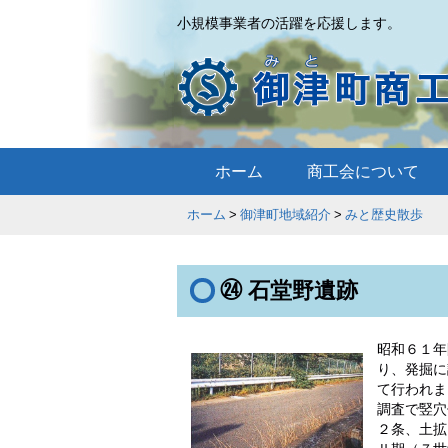
小規模事業者の活躍を応援します。
ホーム
商工会について
ホーム
御津町地域紹介
みと歴史散
㉔ 石堂野遺跡
昭和６１年
り、発掘に
て行われま
調査で竪穴
２条、土拡