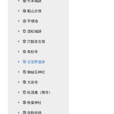
⑱ 竹本城跡
⑲ 船山古墳
⑳ 平壌池
㉑ 茂松城跡
㉒ 穴観音古墳
㉓ 長松寺
㉔ 石堂野遺跡
㉕ 御紬玉神社
㉖ 大岩寺
㉗ 松茂庵（廃寺）
㉘ 秋葉神社
㉙ 弥勒寺跡