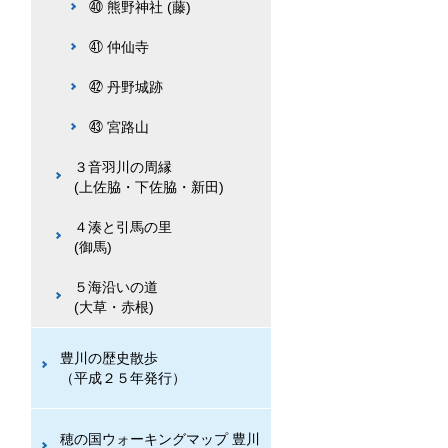
㊵ 熊野神社 (藤)
㊶ 仲仙寺
㊷ 丹野城跡
㊸ 宮路山
３音羽川の周縁
(上佐脇・下佐脇・新田)
４湊と引馬の里
(御馬)
５海沿いの道
(大草・赤根)
豊川の歴史散歩
（平成２５年発行）
穂の国ウォーキングマップ 豊川