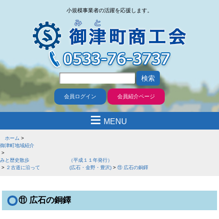
小規模事業者の活躍を応援します。
会員ログイン
会員紹介ページ
≡
MENU
ホーム
御津町地域紹介
みと歴史散歩 （平成１１年発行）
２古道に沿って (広石・金野・豊沢)
⑪ 広石の銅鐸
⑪ 広石の銅鐸