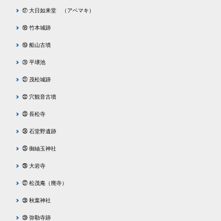
⑰ 大日如来堂 （アベマキ）
⑱ 竹本城跡
⑲ 船山古墳
⑳ 平壌池
㉑ 茂松城跡
㉒ 穴観音古墳
㉓ 長松寺
㉔ 石堂野遺跡
㉕ 御紬玉神社
㉖ 大岩寺
㉗ 松茂庵（廃寺）
㉘ 秋葉神社
㉙ 弥勒寺跡