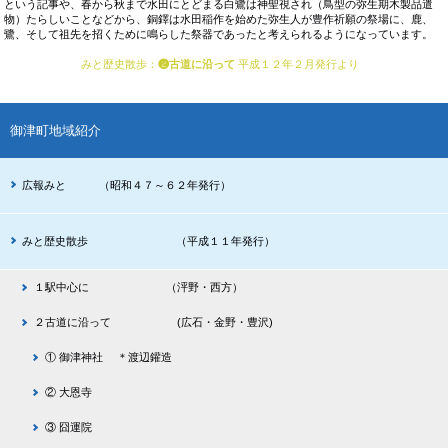
という記事や、春から秋まで水田にとどまる白鷺は神聖視され（鳥型の弥生期木製品遣
物）たらしいことなどから、銅鐸は水田稲作を始めた弥生人が豊作祈願の祭場に、鹿、
鷺、そして祖先を招くために鳴らした祭器であったと考えられるようになっています。
みと歴史散歩
：
❷古道に沿って
平成１２年２月発行より
御津町地域紹介
広報みと （昭和４７～６２年発行）
みと歴史散歩 （平成１１年発行）
１駅中心に （泙野・西方）
２古道に沿って (広石・金野・豊沢)
① 御津神社 ＊渡辺鑵造
② 大恩寺
③ 囧運院