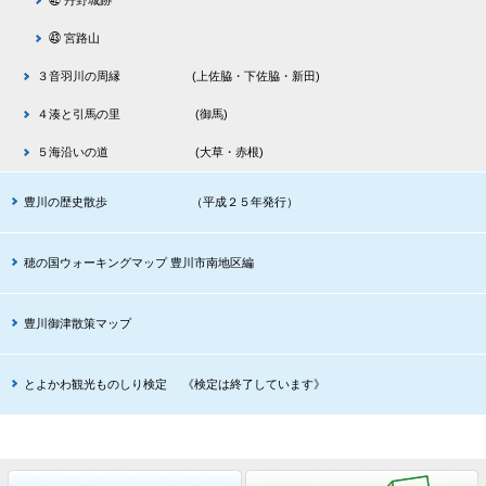
㊷ 丹野城跡
㊸ 宮路山
３音羽川の周縁 (上佐脇・下佐脇・新田)
４湊と引馬の里 (御馬)
５海沿いの道 (大草・赤根)
豊川の歴史散歩 （平成２５年発行）
穂の国ウォーキングマップ 豊川市南地区編
豊川御津散策マップ
とよかわ観光ものしり検定 《検定は終了しています》