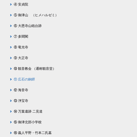
④ 安貞院
⑤ 御津山 （ヒメハルゼミ）
⑥ 大恩寺山砲台跡
⑦ 多聞閣
⑧ 竜光寺
⑨ 大正寺
⑩ 観音教会 （通称観音堂）
⑪ 広石の銅鐸
⑫ 海音寺
⑬ 浄宝寺
⑭ 万葉遺跡 二見道
⑮ 御津北部小学校
⑯ 義人平野・竹本二氏墓