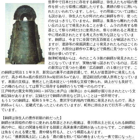
世界中で日本だけに存在する銅鐸は、弥生人たちが稲の豊
作を祈ったり収穫に感謝したりする、農耕の祭りに用いら
れたといわれています。しかし、その用途については他に
も説があり、弥生人たちが何のために銅鐸を作り、使った
のかはっきりしていません。銅鐸は、集落から離れた小高
い丘の上などで発見されることが多く、ムラの共有する祭
器として祭りの時だけに使用され、祭りが終わると再度土
中に埋め戻されたとする考え方が有力な説となっていま
す。銅鐸は、今までに全国で約五百個近くが確認されてい
ますが、遣跡等の発掘調査により発見されたものはごくわ
ずかで、大部分は耕作や工事などで偶然に見つかっている
場合が多いのです。
御津町地域からは、今のところ３個の銅鐸が発見されたこ
とになっていますが、実物が確っ認されているのは、広石
の新宮山で見つかた通称「広石銅鐸」の１個だけです。こ
の銅鐸は明治１１年９月、新宮山の裏手の道路切通しで、村人が道普請中に発見したも
ので、高さ45.8㎝底の長径23.9㎝短径16.5㎝であり、渡辺錆治氏の個人所有となっていま
す。表面の文様は、整然とした流水紋という特殊な文様で飾られ、鋳上がりも良好で、
この種のものとしては県下に現存する銅鐸のうちで唯一のものです。
江戸時代の寛文年間(1661～1672)に水戸山（御津山）から銅鐸が掘り出されたという文
献記録がありますが、記録だけで銅鐸の所在など詳しいことは一切不明です。
もう１つの銅鐸は、昭和５９年ころ、豊沢字引釣地内で偶然に発見されたもので、高さ
約65㎝くらい、近畿式であったといわれていますが、町外に持出されて行方不っ明とな
ています。
【銅鐸は弥生人の豊作祈願の鈴だった】
銅鐸が水田稲作の祭りに使われる祭器とされた根拠は、香川県出土と伝えられる銅鐸絵
画の中に、稲との関連を暗示する脱穀と高床倉庫の図柄があったからです。この銅鐸に
は魚をくわえる鷺と鼈、鹿や猪を狩る人、という構図もあります。
さらに『播磨国風土記』にある「鹿の腹を割いて稲の種をまいたら一夜で苗になった」