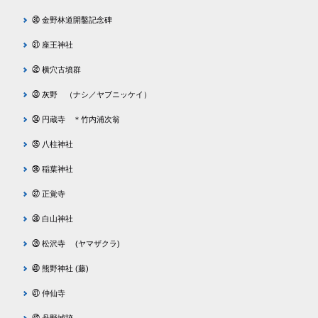
㉚ 金野林道開鑿記念碑
㉛ 座王神社
㉜ 横穴古墳群
㉝ 灰野 （ナシ／ヤブニッケイ）
㉞ 円蔵寺 ＊竹内浦次翁
㉟ 八柱神社
㊱ 稲葉神社
㊲ 正覚寺
㊳ 白山神社
㊴ 松沢寺 (ヤマザクラ)
㊵ 熊野神社 (藤)
㊶ 仲仙寺