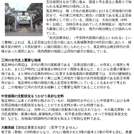
五社稲荷社を出て西に進み、国道１号を渡ると風祭りで知
られる菟足神社の境内に入る。
菟足神社は、穂（大化の改新以前における三河地域の行政
区分で、今の東三河地方に相当）の国造である菟上足尼命
を祭神として祀っている。国造とは、大化の改新（645
年）以前に、当時日本を治めていた大和朝廷が、地方の有
力豪族に任じた官職であり、地方の統治権などが認められ
ていた。
『先代旧事本紀』（平安時代初期の成立といわれる）とい
う書物によれば、菟上足尼命は生江臣の祖にあたる葛城襲津彦の4代目の孫にあたり、雄
略天皇の時代（５世紀後半）に穂の国造に任じられたという。菟足神社は縄文時代の貝
塚があった場所にあり、境内西側の地面には貝殻の破片が散乱している。
三河の古代史上重要な地域
菟足神社の周辺は、古代の豊川の渡船場である「志香須賀の渡し」が存在した場所と考
えられ、また江戸時代には東海道が神社のすぐ西側を通るなど、古くから交通の要衝の
地である。また神社の北東約400ｍに位置する坂地遺跡の発掘調査では、古代の建物跡な
どが検出され、坂地遺跡のすぐ東には東三河地方で最古の古代寺院遺跡である医王寺廃
寺があり、菟足神社が穂の国造の菟上足尼命を祭神にしていることをあわせて考えれ
ば、この地域が三河の古代史を紐解く上で重要な場所であることが分かる。
中世後期の支配状況をうかがう良好な史料
菟足神社には多くの史料が残されているが、戦国時代を中心とした中世後半における神
社周辺地域の支配状況を知ることができる史料が多いのも特徴である。
社殿造営の棟札には、当時 のこの地域の支配者の名が記されており、今川義元禁制・今
川氏真禁制・家康の制札·家康制札の写札・松平甚太郎の制札（すべて市指定有形文化
財）なども、当地域の戦国時代の状況を知る上で有効な史料である。
（見学できません）
大般若経
【国指定重要文化財】
巻子装（巻物）の585巻からなり、のちに補填された9巻の版本と1巻の写本も含
む。奥書