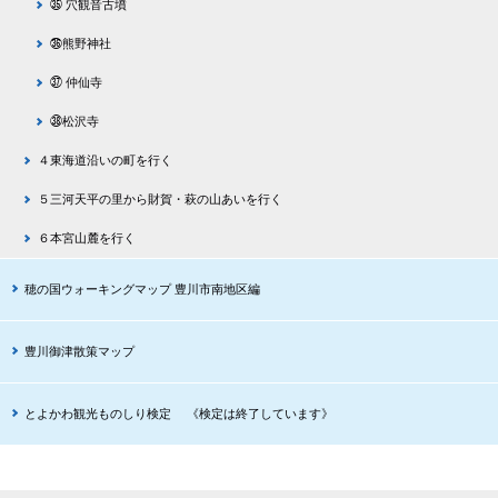
㉟ 穴観音古墳
㊱熊野神社
㊲ 仲仙寺
㊳松沢寺
４東海道沿いの町を行く
５三河天平の里から財賀・萩の山あいを行く
６本宮山麓を行く
穂の国ウォーキングマップ 豊川市南地区編
豊川御津散策マップ
とよかわ観光ものしり検定 《検定は終了しています》