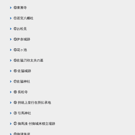
⑩東漸寺
⑪若宮八幡杜
⑫お松見
⑬伊奈城跡
⑬花ヶ池
⑮佐脇刀祢太夫の墓
⑯ 佐脇城跡
⑰佐脇神社
⑱ 長松寺
⑲ 持統上皇行在所伝承地
⑳ 引馬神社
㉑ 御馬湊 付御城米積立場跡
㉒御津海岸