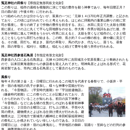
冤足神社の田祭り
【県指定無形民俗文化財】
この祭りは、稲作の過程を模擬的に演じて稲の豊作を願う神事であり、毎年旧暦正月７
日の酉の刻（午後６時）に行われる。
いつ始められたかは分からないが、装束の―つに「元禄１４(1701)年正月調整」と記され
ており、この頃には行われていたと考えられる。はじめに拝殿内の蓬莱山飾りの前に宮
司が着座し、祭りの終了まで作物の豊作を祈念する。次に、水田に見立てた太鼓を拝殿
前に据え、その上に丸くて平らな田地餅をのせる。作大将・作男が祝詞をあげた後、作
大将が神前に進んで神意をうかがい作男に伝えると、太鼓を突くなど稲作のしぐさと唱
えごとをしながら田打ちが始まる。この時、長さ約７０㎝の柳の枝を、鍬や鎌に見立て
る。その後、田打ち、籾まき、苗代の草取り、馬の代かき、代ならし、苗うち、昼食
持、田の草取り、稲刈り、稲数え、稲むらと続けて豊年を願う所作が行われる。
菟足神社西参道石鳥居
【市指定有形文化財】
西参道の入口にある石鳥居は、元禄４(1691)年に吉田城主小笠原長重により奉納されたも
ので、以来旧東海道側からの参詣者を迎え入れてぎた。明神鳥居とよばれる形式で、花
崗岩製である。市内に残る石鳥居として最古のものである。
風祭り
毎年４月の第２金・土・日曜日に行われるこの地方を代表する春祭りで、小坂井
・平
井・宿の各地区の氏子が参加し、様々な神事や芸能が行わ
れる。『今昔物語』（平安時代後期）や『宇治拾遺物語』
（鎌倉時代初期）にこの祭りのことが記載されており、古
くから行われていることが知られる。初日の浜下神事と
『今昔物語』などにある猪の生贄がしのばれる雀射初神事
に始まり、２日目の士曜日には、打ち上げ煙火、手筒や大
筒の煙火、建物煙火とよばれる仕掛け煙火が行われる。建
物煙火は、三河地方で新城市八幡神社と幸田町荻稲荷神社
の祭礼にしか残されていない珍しいものである。３日日の
日曜日には、小坂井・宿の山車曳出し、平井地区の御鉾．笹踊り・笠鉾などの行列の参
進、神輿渡御が行われる。