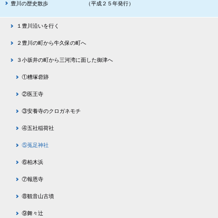
豊川の歴史散歩 （平成２５年発行）
１豊川沿いを行く
２豊川の町から牛久保の町へ
３小坂井の町から三河湾に面した御津へ
①糟塚砦跡
②医王寺
③安養寺のクロガネモチ
④五社稲荷社
⑤菟足神社
⑥柏木浜
⑦報恩寺
⑧観音山古墳
⑨舞々辻