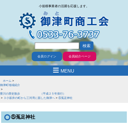
小規模事業者の活躍を応援します。
会員ログイン
会員紹介ページ
≡
MENU
ホーム
御津町地域紹介
豊川の歴史散歩 （平成２５年発行）
３小坂井の町から三河湾に面した御津へ
⑤菟足神社
⑤菟足神社