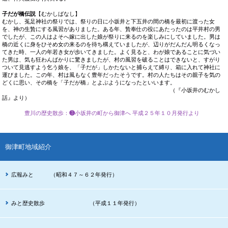
子だが橋伝説
【むかしばなし】
むかし、菟足神社の祭りでは、祭りの日に小坂井と下五井の間の橋を最初に渡った女
を、神の生贄にする風習がありました。ある年、贄奉仕の役にあたったのは平井村の男
でしたが、この人はよそへ嫁に出した娘が祭りに来るのを楽しみにしていました。男は
橋の近くに身をひそめ女の来るのを待ち構えていましたが、辺りがだんだん明るくなっ
てきた時、一人の年若き女が歩いてきました。よく見ると、わが娘であることに気づい
た男は、気も狂わんばかりに驚きましたが、村の風習を破ることはできないと、すがり
ついて見逃すよう乞う娘を、「子だが」しかたないと捕らえて縛り、箱に入れて神社に
運びました。この年、村は風もなく豊年だったそうです。村の人たちはその親子を気の
どくに思い、その橋を「子だが橋」とよぶようになったといいます。
（『小坂井のむかし
話』より）
豊川の歴史散歩
：
❸
小坂井の町から御津へ
平成２５年１０月発行より
御津町地域紹介
広報みと （昭和４７～６２年発行）
みと歴史散歩 （平成１１年発行）