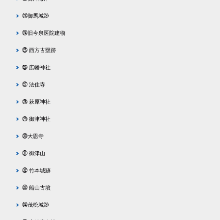
㉓御馬城跡
㉔旧今泉医院建物
㉕ 西方古塁跡
㉖ 広幡神社
㉗ 法住寺
㉘ 萩原神社
㉙ 御津神社
㉚大恩寺
㉛ 御津山
㉜ 竹本城跡
㉝ 船山古墳
㉞茂松城跡