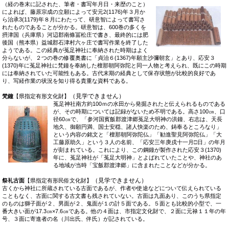
（経の巻末に記された、筆者・書写年月日・来歴のこと）
によれば、藤原宗成の立願によって安元2(1176)年３月か
ら治承3(1179)年８月にわたって、研意智によって書写さ
れたものであることが分かる。研意智は、600巻の多くを
摂津国（兵庫県）河辺郡南條冨松庄で書き、最終的には肥
後国（熊本県）益城郡石津村六ヶ庄で書写作業を終了した
ようである。この経典が菟足神社に奉納された時期はよく
分らないが、２つの巻の修覆奥書に「貞治６(1367)年願主沙彌朝玄」とあり、応安３
(1370)年に菟足神社に梵鐘を奉納した檀那朝阿弥陀と同一人物と考えられ、既にこの時期
には奉納されていた可能性もある。古代末期の経典として保存状態が比較的良好であ
り、写経作業の状況を知り得る貴重な資料である。
（見学できません）
梵鐘
【県指定有形文化財】
菟足神社南方約100ｍの水田から発掘されたと伝えられるものである
が、その時期については記録がないため不明である。高さ100㎝、口
径60㎝で、「参河国賓飯郡渡津郷菟足大明神の洪鐘、右志は、天長
地久、御願円満、国士安穏、諸人快楽のため、鋳奉るところなり」
という内容の銘文と「檀那朝阿弥陀仏」「勧進聖見阿弥陀仏」「大
工藤原助久」という３人の名前、「応安三年庚戌十一月□日」の年月
が刻まれている。これにより、この鋼鐘が製作された応安３(1370)
年に、菟足神社が「菟足大明神」とよばれていたことや、神社のあ
る地域が当時「宝飯郡渡津郷」に含まれたことなどが分かる。
（見学できません）
祭礼古面
【県指定有形民俗文化財】
古くから神社に所蔵されている古面であるが、作者や使途などについて伝えられている
こともなく、古面に関する古文書も残されていない。古面は九面あり、このうち県指定
のものは獅子面が２、男面が２、鬼面が１の計５面である。５面とも比較的小型で、一
番大きい面が17.3㎝×7.6㎝である。他の４面は、市指定文化財で、２面に元禄１１年の年
号、３面に寄進者の名（川出氏、伴氏）が記されている。