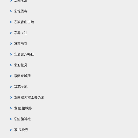
⑥柏木浜
⑦報恩寺
⑧観音山古墳
⑨舞々辻
⑩東漸寺
⑪若宮八幡杜
⑫お松見
⑬伊奈城跡
⑬花ヶ池
⑮佐脇刀祢太夫の墓
⑯ 佐脇城跡
⑰佐脇神社
⑱ 長松寺