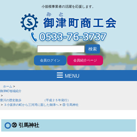
小規模事業者の活躍を応援します。
会員ログイン
会員紹介ページ
≡
MENU
ホーム
御津町地域紹介
豊川の歴史散歩 （平成２５年発行）
３小坂井の町から三河湾に面した御津へ
⑳ 引馬神社
⑳ 引馬神社