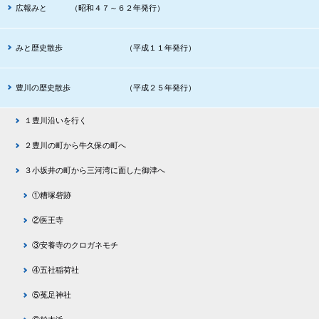
広報みと （昭和４７～６２年発行）
みと歴史散歩 （平成１１年発行）
豊川の歴史散歩 （平成２５年発行）
１豊川沿いを行く
２豊川の町から牛久保の町へ
３小坂井の町から三河湾に面した御津へ
①糟塚砦跡
②医王寺
③安養寺のクロガネモチ
④五社稲荷社
⑤菟足神社