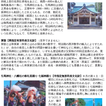
持統上皇行在所伝承地をあとに、南西へ600ｍ進んだ
御馬集落の一角に、引馬神社がある。引馬神社は須佐
之男命を祭神とし、正暦年中（990～995）に京都の八
坂神社から勧請したと伝えられる。その後、観応元
(1350)年に今川国範（範国ともいわれる）が社殿造営
のために荘園の田を寄付し、享徳(1452～1455)年中に
は御馬城主の細川治部大輔政信が再興したという。か
つては牛頭天王社と称されていたが、明治時代の神仏
分離策により、この周辺が古代に引馬野とよばれたと
いう伝承にちなんで、引馬神社と改称された。
算額【県指定有形民俗文化財】
（見学できません）
算額とは和算家（和算とはわが国古来の数学で、明治期の西洋数学の輸入によりすたれ
た）が、自分の発見した数学の問題や解法を書いて神社などに奉納した額のことであ
る。引馬神社には算額が３面あり、いずれも渡辺統虎が父富秋の33回忌追善のため、寛
政9(1797)年に奉納したものである。渡辺家は御馬湊の廻船問屋で、富秋は郷土史研究や
和算の著作などを多く残した人物である。算額の大きさは縦30㎝、横180㎝で、和算30題
と解法が多色で描かれている。また額面には奉納の由来と、東三河・西遠江（静岡県）
の当時著名であった和算家22名の住所・姓名・師弟関係なども墨書されるなど、貴重な
資料である。
引馬神社・八幡社の祭礼笹踊り·七福神踊り【市指定無形民俗文化財】
８月の第１土・日
曜日
に行われる祭礼では、引馬神社北酉600ｍに
ある八幡社へ神輿渡御が行われるが、その際に
社前など決められた場所で笹踊りと七福神踊り
が奉納される。笹踊りは、市女笠に錦織りの陣
羽織と紫綸子の
裁着袴を着用し胸に太鼓をくく
りつけた３
人が、囃子
方の歌にあ