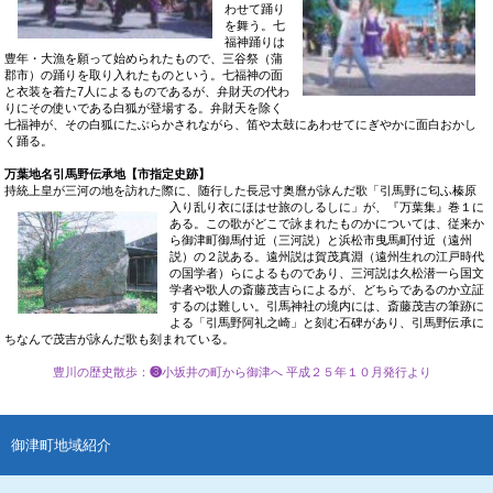
わせて踊り
を舞う。七
福神踊りは
豊年・大漁を願って始められたもので、三谷祭（蒲
郡市）の踊りを取り入れたものという。七福神の面
と衣装を着た7人によるものであるが、弁財天の代わ
りにその使いである白狐が登場する。弁財天を除く
七福神が、その白狐にたぶらかされながら、笛や太鼓にあわせてにぎやかに面白おかし
く踊る。
万葉地名引馬野伝承地【市指定史跡】
持統上皇が三河の地を訪れた際に、随行した長忌寸奥麿が詠んだ歌「引馬野に匂ふ榛原
入り乱り衣にほはせ旅のしるしに」
が、『万葉集』巻１に
ある。この歌がどこで詠まれたものかについては、従来か
ら御津町御馬付近（三河説）と浜松市曳馬町付近（遠州
説）の２説ある。遠州説は賀茂真淵（遠州生れの江戸時代
の国学者）らによるものであり、三河説は久松潜一ら国文
学者や歌人の斎藤茂吉らによるが、どちらであるのか立証
するのは難しい。引馬神社の境内には、斎藤茂吉の筆跡に
よる「引馬野阿礼之崎」と刻む石碑があり、引馬野伝承に
ちなんで茂吉が詠んだ歌も刻まれている。
豊川の歴史散歩
：
❸
小坂井の町から御津へ
平成２５年１０月発行より
御津町地域紹介