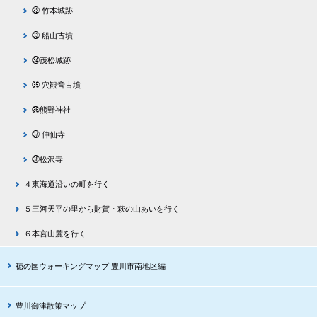
㉜ 竹本城跡
㉝ 船山古墳
㉞茂松城跡
㉟ 穴観音古墳
㊱熊野神社
㊲ 仲仙寺
㊳松沢寺
４東海道沿いの町を行く
５三河天平の里から財賀・萩の山あいを行く
６本宮山麓を行く
穂の国ウォーキングマップ 豊川市南地区編
豊川御津散策マップ