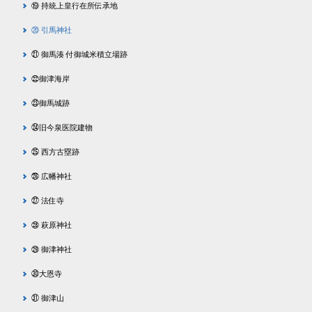
⑲ 持統上皇行在所伝承地
⑳ 引馬神社
㉑ 御馬湊 付御城米積立場跡
㉒御津海岸
㉓御馬城跡
㉔旧今泉医院建物
㉕ 西方古塁跡
㉖ 広幡神社
㉗ 法住寺
㉘ 萩原神社
㉙ 御津神社
㉚大恩寺
㉛ 御津山