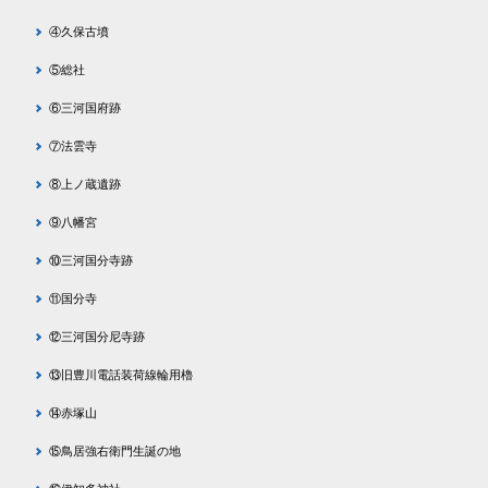
④久保古墳
⑤総社
⑥三河国府跡
⑦法雲寺
⑧上ノ蔵遺跡
⑨八幡宮
⑩三河国分寺跡
⑪国分寺
⑫三河国分尼寺跡
⑬旧豊川電話装荷線輪用櫓
⑭赤塚山
⑮鳥居強右衛門生誕の地