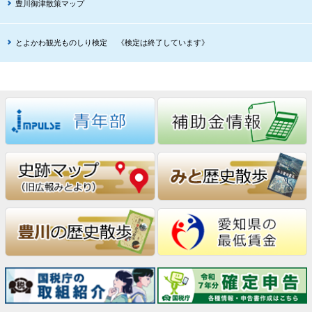
豊川御津散策マップ
とよかわ観光ものしり検定 《検定は終了しています》