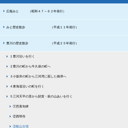
広報みと （昭和４７～６２年発行）
みと歴史散歩 （平成１１年発行）
豊川の歴史散歩 （平成２５年発行）
１豊川沿いを行く
２豊川の町から牛久保の町へ
３小坂井の町から三河湾に面した御津へ
４東海道沿いの町を行く
５三河天平の里から財賀・萩の山あいを行く
①芭蕉旬碑
②西明寺
③船山古墳