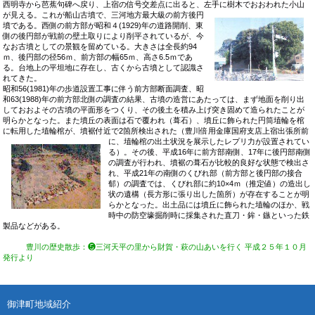
西明寺から芭蕉句碑へ戻り、上宿の信号交差点に出ると、左手に樹木で
おおわれた小山
が見える。これが船山古墳で、三河地方最大級の前方後円
墳である。西側の前方部が昭和４(1929)年の道路開削、東
側の後円部が戦前の壁土取りにより削平されているが、今
なお古墳としての景観を留めている。大きさは全長約94
ｍ、後円部の径56ｍ、前方部の幅65ｍ、高さ6.5ｍであ
る。台地上の平坦地に存在し、古くから古墳として認識さ
れてきた。
昭和56(1981)年の歩道設置工事に伴う前方部断面調査、昭
和63(1988)年の前方部北側の調査の結果、古墳の造営にあたっては、まず地面を削り出
しておおよその古墳の平面形をつくり、その後土を積み上げ突き固めて造られたことが
明らかとなった。また墳丘の表面は石で覆われ（葺石）、墳丘に飾られた円筒埴輪を棺
に転用した埴輪棺が、墳裾付近で2箇所検出された（豊川倍用金庫国府支店上宿出張所前
に、埴輪棺の出土状況を展
示したレプリ力が設置されてい
る）。その後、平成16年に前方部南側、17年に後円部南側
の調査が行われ、墳裾の葺石が比較的良好な状態で検出さ
れ、平成21年の南側のくびれ部（前方部と後円部の接合
郁）の調査では、くびれ部に約10×4ｍ（推定値）の造出し
状の遺構（長方形に張り出した箇所）が存在することが明
らかとなった。出土品には墳丘に飾られた埴輪のほか、戦
時中の防空壕掘削時に採集された直刀・鉾・鏃といった鉄
製品などがある。
豊川の歴史散歩
：❺
三河天平の里から財賀・萩の山あいを行く
平成２５年１０月
発行より
御津町地域紹介