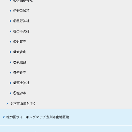
⑯伊知多神社
⑰野口城跡
⑱星野神社
⑲力寿の碑
⑳財賀寺
㉑観音山
㉒萩城跡
㉓善住寺
㉔冨士神社
㉕龍源寺
６本宮山麓を行く
穂の国ウォーキングマップ 豊川市南地区編