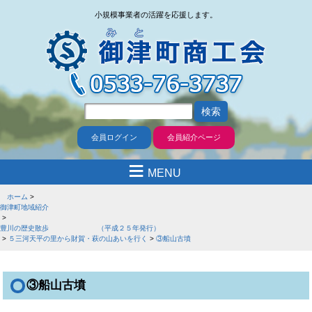
小規模事業者の活躍を応援します。
会員ログイン
会員紹介ページ
≡
MENU
ホーム
御津町地域紹介
豊川の歴史散歩 （平成２５年発行）
５三河天平の里から財賀・萩の山あいを行く
③船山古墳
③船山古墳