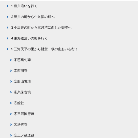
１豊川沿いを行く
２豊川の町から牛久保の町へ
３小坂井の町から三河湾に面した御津へ
４東海道沿いの町を行く
５三河天平の里から財賀・萩の山あいを行く
①芭蕉旬碑
②西明寺
③船山古墳
④久保古墳
⑤総社
⑥三河国府跡
⑦法雲寺
⑧上ノ蔵遺跡