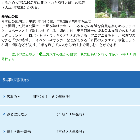
するため大正2(1913)年に建立された石碑と辞世の歌碑
（大正3年建立）がある。
赤塚山公園
赤塚山公園周は、平成5年7月に豊川市制施行50周年を記念
して開園した総合公園で、市民が気軽に集い、ふるさとの身近な自然を楽しめるリラッ
クススペースとして親しまれている。園内には、東三河唯一の淡水魚水族館である「ぎ
ょぎょランド」、ロバ・ヤギ・ウサギなどとふれあえる「アニアニまある」、水遊びの
できる「水の広場」、イベントやサッカーなどができる「市民のスクエア」や花しょう
ぶ園・梅園などがあり、1年を通じて大人から子供まで楽しむことができる。
豊川の歴史散歩
：❺
三河天平の里から財賀・萩の山あいを行く
平成２５年１０月
発行より
御津町地域紹介
広報みと （昭和４７～６２年発行）
みと歴史散歩 （平成１１年発行）
豊川の歴史散歩 （平成２５年発行）