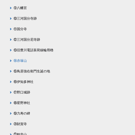
⑨八幡宮
⑩三河国分寺跡
⑪国分寺
⑫三河国分尼寺跡
⑬旧豊川電話装荷線輪用櫓
⑭赤塚山
⑮鳥居強右衛門生誕の地
⑯伊知多神社
⑰野口城跡
⑱星野神社
⑲力寿の碑
⑳財賀寺
㉑観音山