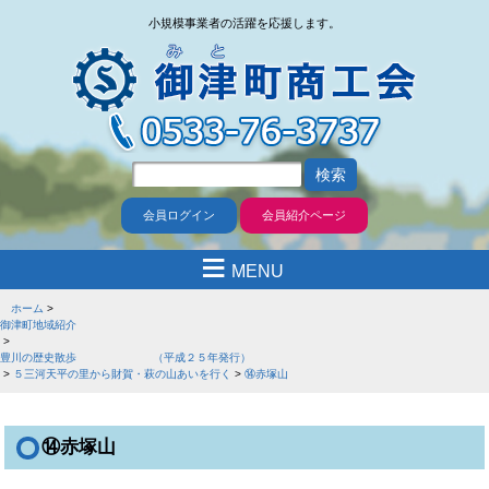
小規模事業者の活躍を応援します。
会員ログイン
会員紹介ページ
≡
MENU
ホーム
御津町地域紹介
豊川の歴史散歩 （平成２５年発行）
５三河天平の里から財賀・萩の山あいを行く
⑭赤塚山
⑭赤塚山