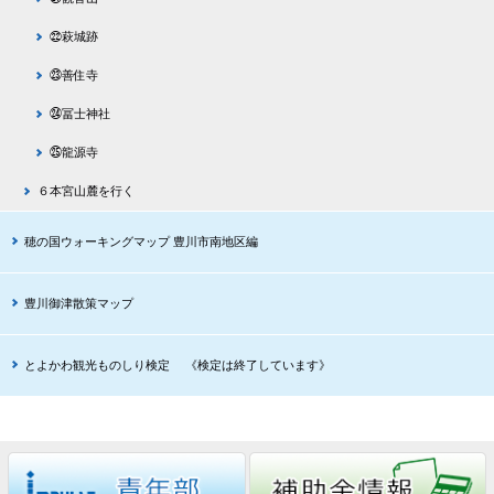
㉒萩城跡
㉓善住寺
㉔冨士神社
㉕龍源寺
６本宮山麓を行く
穂の国ウォーキングマップ 豊川市南地区編
豊川御津散策マップ
とよかわ観光ものしり検定 《検定は終了しています》