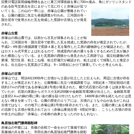
旧豊川電話装荷線輪用櫓をあとに東三河環状線を東に700ｍ進み、角にガソリンスタン
ド
のある信号交差点を左にまがって北に行くと赤塚山が近づ
いてくる。この山の一帯には、赤塚山公園が整備されてい
る。公園の建設に先立ち発掘調査が行われ、三河国分寺・
国分尼寺で使用された瓦を焼成した窯跡や古墳などが発見
された。
赤塚山古窯
赤塚山の南山麓では、以前から古瓦が採集されることが知
られ、三河国分寺・国分尼寺で使用した瓦を焼成した窯跡の存在が推定されていたが、
平成2～4年度の発掘調査で窯跡４基と瓦を製作した工房の建物跡などが確認された。窯
はロストル式平窯とよばれるもので、焼成室内の炎の通りを良くするための工夫が施さ
れた構造になっている。また瓦窯跡の西側から発見された工房跡では、掘立柱建物の作
業場、竪穴住居、粘土こね場、粘土貯蔵穴が確認され、粘土は近くで採取したと推定さ
れる。出土品から瓦窯及び工房は、9～10世紀にかけて操業していたと考えられる。
赤塚山の古墳
赤塚山では、明治42(1909)年に古墳から士器が出土したと伝えられ、周辺に古墳が存在
することが推定されてきた。公園整備に先立つ発掘調査では、6世紀末～7世紀初頭の直
径約17ｍの円墳である赤塚山第1号墳が発見された。横穴式石室の石の多くは抜き取られ
ていたが、石室の床面からガラス小玉約200個や金銅装耳環2個が出土した。金銅装耳環
は直径2.4㎝の銅の環に薄い金の膜を貼り付けたもので、1400年余の時を経たものとは思
えない輝きを保っている。公園の歴史のエリアには、古墳のような小山があるがこれは
古墳ではなく、その地下に赤塚山第1号墳が保存されている。また、公園の東にある東池
の北側でも古墳が発見されており（赤塚山東池古墳・6世紀中葉）、こうした古墳の存在
や赤土の山肌が「赤塚山」の名称の由来となったのかもしれない。
鳥居強右衛門勝商顕彰碑
赤塚山の中腹には、長篠の合戦で一命をかけて落城寸前の
長篠城の兵を救った、市田出身の鳥居強右衛門勝商を顕彰