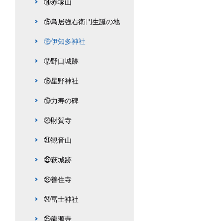
⑭赤塚山
⑮鳥居強右衛門生誕の地
⑯伊知多神社
⑰野口城跡
⑱星野神社
⑲力寿の碑
⑳財賀寺
㉑観音山
㉒萩城跡
㉓善住寺
㉔冨士神社
㉕龍源寺