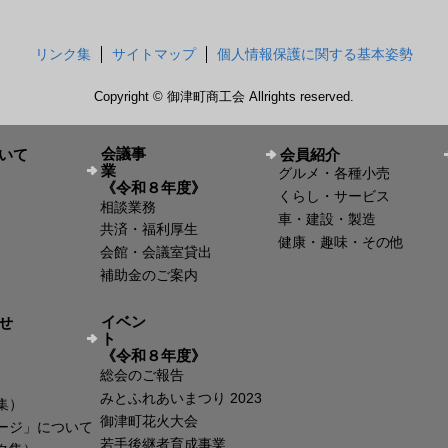
リンク集
サイトマップ
個人情報保護に関する基本姿勢
Copyright © 御津町商工会 Allrights reserved.
会議事
いて
会員紹介
業
グルメ・各種小売
《令和８年度》
くらし・サービス
相談業務
車・建設・製造
共済・福利厚生
健康・趣味・その他
会館・会議室貸出
補助金のご案内
イベン
せ
ト
《令和８年度》
総会のご報告
みとふれあいまつり 2023
集）
御津町花火大会
ージ」について
若手後継者育成事業