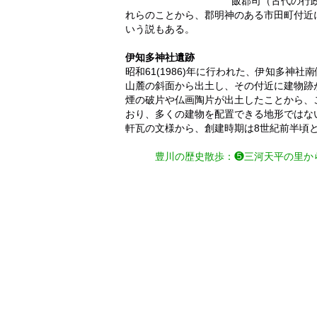
飯郡司（古代の行
れらのことから、郡明神のある市田町付近
いう説もある。
伊知多神社遺跡
昭和61(1986)年に行われた、伊知多
山麓の斜面から出土し、その付近に建物跡
煙の破片や仏画陶片が出土したことから、
おり、多くの建物を配置できる地形ではな
軒瓦の文様から、創建時期は8世紀前半頃
豊川の歴史散歩
：❺
三河天平の里か