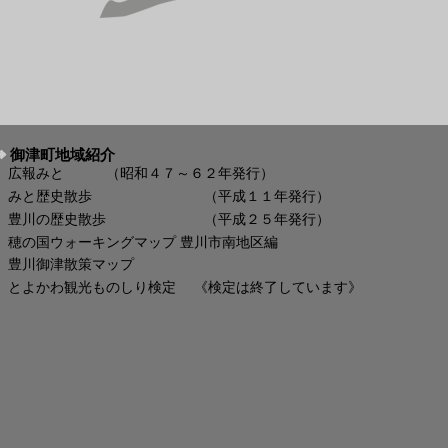
御津町地域紹介
広報みと （昭和４７～６２年発行）
みと歴史散歩 （平成１１年発行）
豊川の歴史散歩 （平成２５年発行）
穂の国ウォーキングマップ 豊川市南地区編
豊川御津散策マップ
とよかわ観光ものしり検定 《検定は終了しています》