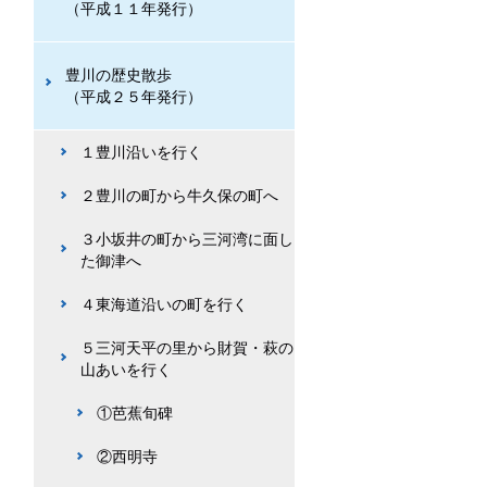
（平成１１年発行）
豊川の歴史散歩
（平成２５年発行）
１豊川沿いを行く
２豊川の町から牛久保の町へ
３小坂井の町から三河湾に面し
た御津へ
４東海道沿いの町を行く
５三河天平の里から財賀・萩の
山あいを行く
①芭蕉旬碑
②西明寺