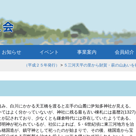
お知らせ
イベント
事業案内
会員紹介
散歩 （平成２５年発行）
５三河天平の里から財賀・萩の山あいを
進み、白川にかかる天王橋を渡ると左手の山麓に伊知多神社が見える。
てはよく分かっていないが、神社に残る最も古い棟札には嘉暦2(1327)
とが記されており、少なくとも鎌倉時代には存在していたようである。
郡明神が祀られているが、社伝によれば、5・6世紀頃に東三河地方を治
る穂国造が、鎮守神として祀ったのが始まりで、その後、穂国造から宝