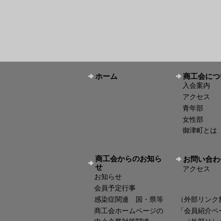
ホーム
商工会につ
入会案内
アクセス
青年部
女性部
御津町とは
商工会からのお知ら
お問い合わ
せ
アクセス
お知らせ
会員予定行事
感染症関連 国・県等 （外部リンク
商工会ホームページの 「会員紹介ペ