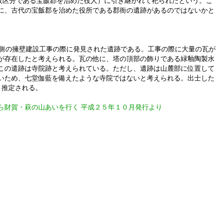
政区分である宝飯郡を治めた役人）に引き継がれて祀られたという。こ
に、古代の宝飯郡を治めた役所である郡衙の遺跡があるのではないかと
神社南側の擁壁建設工事の際に発見された遺跡である。工事の際に大量の瓦が
が存在したと考えられる。瓦の他に、塔の頂部の飾りである緑釉陶製水
この遣跡は寺院跡と考えられている。ただし、遺跡は山麓部に位置して
いため、七堂伽藍を備えたような寺院ではないと考えられる。出士した
と推定される。
ら財賀・萩の山あいを行く
平成２５年１０月発行より