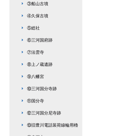
③船山古墳
④久保古墳
⑤総社
⑥三河国府跡
⑦法雲寺
⑧上ノ蔵遺跡
⑨八幡宮
⑩三河国分寺跡
⑪国分寺
⑫三河国分尼寺跡
⑬旧豊川電話装荷線輪用櫓