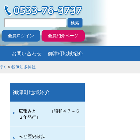
会員ログイン
会員紹介ページ
お問い合わせ
御津町地域紹介
行く
⑯伊知多神社
御津町地域紹介
広報みと （昭和４７～６
２年発行）
みと歴史散歩