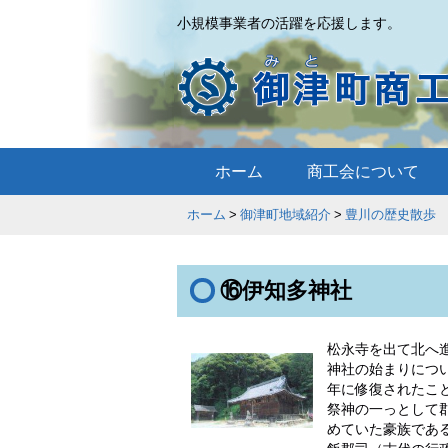
小規模事業者の活躍を応援します。
ホーム
商工会について
ホーム
御津町地域紹介
豊川の歴史
⑯伊知多神社
松永寺を出て北へ
神社の始まりについ
年に修復されたこ
祭神の一っとして
めていた豪族であ