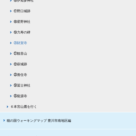
⑯伊知多神社
⑰野口城跡
⑱星野神社
⑲力寿の碑
⑳財賀寺
㉑観音山
㉒萩城跡
㉓善住寺
㉔冨士神社
㉕龍源寺
６本宮山麓を行く
穂の国ウォーキングマップ 豊川市南地区編