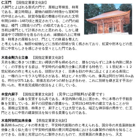
仁王門
【国指定重要文化財】
八脚門とよばれる形式の門で、屋根は寄棟造、柿葺
である。建立時期は、建物の細部の特徴から室町時
代中頃とみられ、財賀寺伽藍の整備が行われた文明
年間(1469～1487)頃と推定されている。この門の組
物は、楼門（2階造りの門）の様式であることから、
当初は楼門として計画されたと思われる。しかし建
築途中で2階部分を造るのを止め、縁腰組の上に寄棟
造・柿葺きの屋根をかけ、門としての体裁を整えた
と考えられる。軸部や組物などに当初の部材が良く残されており、虹梁や肘木などの意
匠に中世らしさを感じさせる堂々とした門である。
木造金剛力士立像
【国指定重要文化財】
天衣を腕に巻きつけ腰に太い縄状の帯を締めるのと、腰をひねらずに上体を内側に開き
「く」の字形をする姿は、平安時代の金剛力士像に共通する特色で、１１世紀末～１２
世紀初めの作と考えられる。頭部が大きく、目鼻を顔の中央に品よくまとめる表現に
は、一種のユーモラスな明るさがある。材はヒノキが用いられ、像高は阿行が381.0㎝あ
る。吽行が375.1ある。前後左右の4つの材をはぎ合わせ、これに別材を継ぎ足す手法が
用いられ、寄木造完成期の技法をよく示している。
（見学には拝観料が必要です）
本堂内厨子
【国指定重要文化財】
厨子とは、仏像を安置する仏具である。本堂内陣の壇上に置かれ、中に本尊の千手観音
像を安置している。厨子の旧壁板の墨書から、文明15(1483)年の建立であることが分
る。屋根は宝形造、柿葺きで、厨子としては大型である。端正な禅宗様の秀作で、仁王
門とともに中世の建築技法を知り得る貴重なものである。
木造阿弥陀如来坐像
【県指定重要文化財】
像高88.6㎝のヒノキの寄木造で、平安時代後期の作と考えられる。国分寺の木造薬師如来
坐像と良く似た造りで平安時代後期の豊川周辺地域における仏像製作の傾向を知ること
ができる。台座と光背はのちに製作されたもので、光背裏面の朱書きから、天文