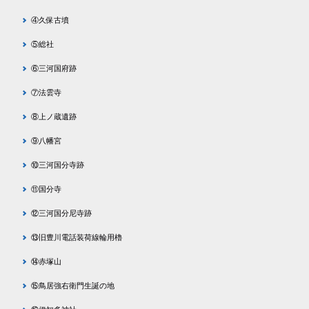
④久保古墳
⑤総社
⑥三河国府跡
⑦法雲寺
⑧上ノ蔵遺跡
⑨八幡宮
⑩三河国分寺跡
⑪国分寺
⑫三河国分尼寺跡
⑬旧豊川電話装荷線輪用櫓
⑭赤塚山
⑮鳥居強右衛門生誕の地