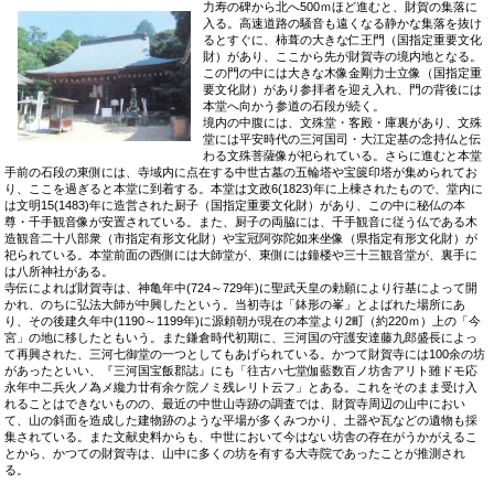
力寿の碑から北へ500ｍほ
ど進むと、財賀の集落に
入る。高速道路の騒音も遠くなる静かな集落を抜け
るとすぐに、柿葺の大きな仁王門（国指定重要文化
財）があり、ここから先が財賀寺の境内地となる。
この門の中には大きな木像金剛力士立像（国指定重
要文化財）があり参拝者を迎え入れ、門の背後には
本堂へ向かう参道の石段が続く。
境内の中腹には、文殊堂・客殿・庫裏があり、文殊
堂には平安時代の三河国司・大江定基の念持仏と伝
わる文殊菩薩像が祀られている。さらに進むと本堂
手前の石段の東側には、寺域内に点在する中世古墓の五輪塔や宝篋印塔が集められてお
り、ここを過ぎると本堂に到着する。本堂は文政6(1823)年に上棟されたもので、堂内に
は文明15(1483)年に造営された厨子（国指定重要文化財）があり、この中に秘仏の本
尊・千手観音像が安置されている。また、厨子の両脇には、千手観音に従う仏である木
造観音二十八部衆（市指定有形文化財）や宝冠阿弥陀如来坐像（県指定有形文化財）が
祀られている。本堂前面の西側には大師堂が、東側には鐘楼や三十三観音堂が、裏手に
は八所神社がある。
寺伝によれば財賀寺は、神亀年中(724～729年)に聖武天皇の勅願により行基によって開
かれ、のちに弘法大師が中興したという。当初寺は「鉢形の峯」とよばれた場所にあ
り、その後建久年中(1190～1199年)に源頼朝が現在の本堂より2町（約220ｍ）上の「今
宮」の地に移したともいう。また鎌倉時代初期に、三河国の守護安達藤九郎盛長によっ
て再興された、三河七御堂の一つとしてもあげられている。かつて財賀寺には100余の坊
があったといい、『三河国宝飯郡誌』にも「往古ハ七堂伽藍数百ノ坊舎アリト雖ドモ応
永年中二兵火ノ為メ纔力廿有余ケ院ノミ残レリト云フ」とある。これをそのまま受け入
れることはできないものの、最近の中世山寺跡の調査では、財賀寺周辺の山中におい
て、山の斜面を造成した建物跡のような平場が多くみつかり、土器や瓦などの遺物も採
集されている。また文献史料からも、中世において今はない坊舎の存在がうかがえるこ
とから、かつての財賀寺は、山中に多くの坊を有する大寺院であったことが推測され
る。