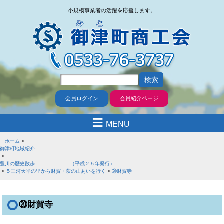
小規模事業者の活躍を応援します。
会員ログイン
会員紹介ページ
≡
MENU
ホーム
御津町地域紹介
豊川の歴史散歩 （平成２５年発行）
５三河天平の里から財賀・萩の山あいを行く
⑳財賀寺
⑳財賀寺