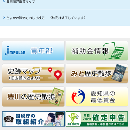
豊川御津散策マップ
とよかわ観光ものしり検定 《検定は終了しています》