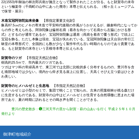
22(1553)年御油の林次郎兵衛が施主となって製作されたことが分る。もと財賀寺の末寺
という極楽寺（千両町の山中にあった廃寺）本尊と伝えられる。（桜ヶ丘ミュージアム
で保管・展示）
木造宝冠阿弥陀如来坐像
【県指定重要文化財】
像高87.5㎝のヒノキの寄木造で平安時代後期の作風がうかがえるが、鎌倉時代になってか
らの作と考えられる。阿弥陀像は偏袒右肩（着衣を向かって右肩から左脇にかける形
式）とするのが通常であるが、宝冠阿弥陀像は通肩（両肩を着衣で覆う形式）で頭上に
宝冠を飾る。ただし本像は現在、宝冠が失われている。宝冠阿弥陀像は天台宗の常行三
昧堂の本尊形式で、全国的にも数が少なく製作年代も古い時期のもりのであり貴重であ
る。もと財賀寺の末寺という舌根寺本尊と伝えられる
財賀寺のツガ
【市指定天然記念物】
樹高約25.5ｍで、市内最大のツガである。
ツガはマツ科の常緑高木で、東三河では北部に比較的多く分布するものの、豊川市を含
む南部地域では少ない。境内から仰ぎ見る崖上に位置し、天高くそびえ立つ姿はひとき
わ美しい。
財賀寺のヒメハルゼミと生息地
【市指定天然記念物】
ヒメハルゼミは小型のセミで、集団で嗚くことで知られ、古来の照葉樹林が残る森だけ
に生息するものである。財賀寺の山中はビメハルゼミが生育する自然環檄に恵まれた場
所であり、夏の時期に訪れるとその嗚き声を聞くことができる。
豊川の歴史散歩
：❺
三河天平の里から財賀・萩の山あいを行く
平成２５年１０月
発行より
御津町地域紹介