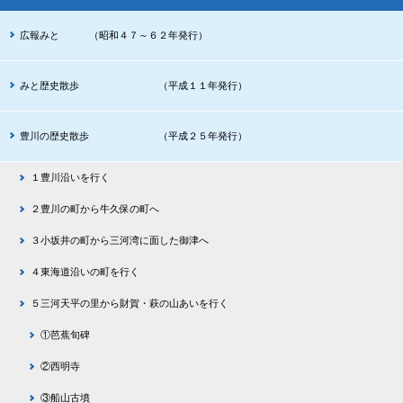
広報みと （昭和４７～６２年発行）
みと歴史散歩 （平成１１年発行）
豊川の歴史散歩 （平成２５年発行）
１豊川沿いを行く
２豊川の町から牛久保の町へ
３小坂井の町から三河湾に面した御津へ
４東海道沿いの町を行く
５三河天平の里から財賀・萩の山あいを行く
①芭蕉旬碑
②西明寺
③船山古墳