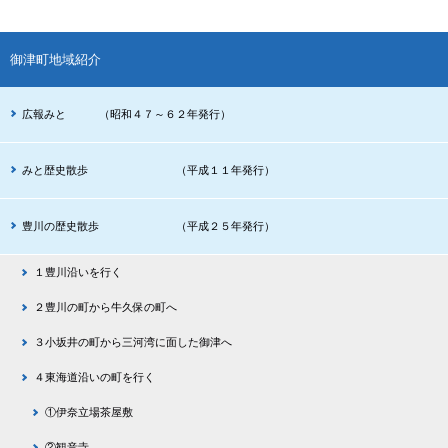
御津町地域紹介
広報みと （昭和４７～６２年発行）
みと歴史散歩 （平成１１年発行）
豊川の歴史散歩 （平成２５年発行）
１豊川沿いを行く
２豊川の町から牛久保の町へ
３小坂井の町から三河湾に面した御津へ
４東海道沿いの町を行く
①伊奈立場茶屋敷
②観音寺