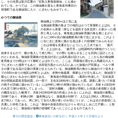
し、その光景は歌川広重の「狂歌入東海道御油」にも描か
れている。かつては、この御油橋を渡ると東海道35番目の
宿場町である御油宿に入り、にぎわいをみせていた。
かつての御油宿
御油橋より200ｍほ
ど先にあ
る御油保育園の角までの地区はかつて茶屋町とよばれ、そ
の名称から茶屋（茶などを提供する休息所）が多かった場
所と考えられる。東海道は御油保育園の角を東にまがり、
さらに100ｍ先の御油郵便局の角で北にまがる。このよう
に右に左に直角に曲がる道は多くの宿場町でみられるが、
これは宿場を見通せないようにした工夫であり、「曲尺
手」とよばれる。「曲尺手」は戦国時代の陣地のつくりに
由来するもので、敵が進入して来た時に、その勢いを鈍らせることを目的に設計したも
のといわれる。御油保育園角の交差点付近には高札場が設けられ、ここから先の御油郵
便局角までの間はかつて横町とよばれていた。ここは、問屋場が置かれ人馬継立の人々
でにぎわった場所でもあり、吉田宿方面からの入口にあった旅籠の戸田屋は、ベルツ博
士の妻である花の父親の実家と伝えられている。御油郵便局の角から御油のマツ並木ま
での550ｍ余りの地区は仲町とよばれ、本陣や旅籠屋、商家などが立ち並んだ、御油宿で
最もにぎわいをみせた場所である。「東海道分間延絵図」（幕府が作成した「五街道其
外分間延絵図並見取絵図」の一部で、文化3(1806)年に完成した図。調査に基づいて街道
の様子が詳細に描かれている）には仲町に4軒の本陣が描かれているが、天保４(1833)年
の火災で2軒が焼失してしまった。「宿村大概帳」（幕府が管轄した街道の各宿駅と沿道
の概況を記した帳簿で、天保14(1843)年頃の作成とされる）によれば、御油宿の家数は
316軒であり、本陣が2軒、脇本陣はなく、旅籠屋が62軒で、人口は1,298人（男560人、
女738人）であった。男に対して女の人数が多いのが目につくが、これは次の赤坂宿にも
共通した特色である。これは「御油や赤坂吉田がなけりゃ 何のよしみに江戸通い」と歌
われたように、御油宿が遊興の宿場町であったことによるものであろう。
豊川の歴史散歩
：❹
東海道沿いの町を行く
平成２５年１０月発行より