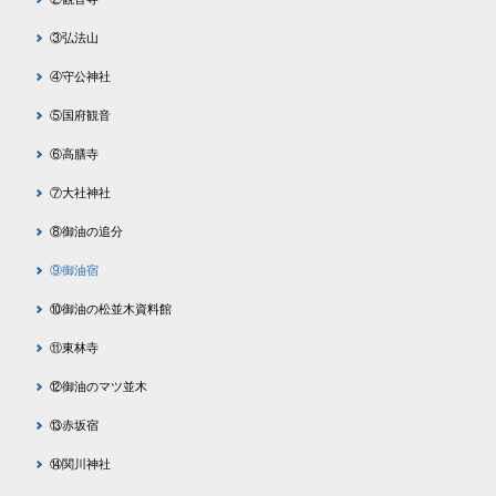
③弘法山
④守公神社
⑤国府観音
⑥高膳寺
⑦大社神社
⑧御油の追分
⑨御油宿
⑩御油の松並木資料館
⑪東林寺
⑫御油のマツ並木
⑬赤坂宿
⑭関川神社