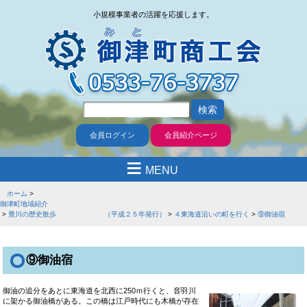
小規模事業者の活躍を応援します。
会員ログイン
会員紹介ページ
≡
MENU
ホーム
御津町地域紹介
豊川の歴史散歩 （平成２５年発行）
４東海道沿いの町を行く
⑨御油宿
⑨御油宿
御油の追分をあとに東海道を北西に250ｍ行くと、音羽川
に架かる御油橋がある。この橋は江戸時代にも木橋が存在