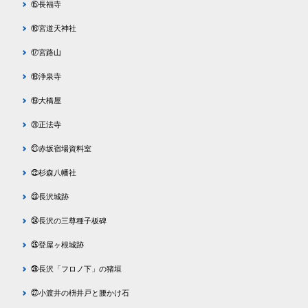
⑮長福寺
⑯宮道天神社
⑰宮路山
⑱浄泉寺
⑲大橋屋
⑳正法寺
㉑赤坂宿場資料室
㉒杉森八幡社
㉓長沢城跡
㉔長沢の三尊種子板碑
㉕登屋ヶ根城跡
㉖長沢「フロノ下」の猪垣
㉗小渡井の枡井戸と腰かけ石