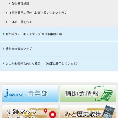
㉘岩略寺城跡
５三河天平の里から財賀・萩の山あいを行く
６本宮山麓を行く
穂の国ウォーキングマップ 豊川市南地区編
豊川御津散策マップ
とよかわ観光ものしり検定 《検定は終了しています》