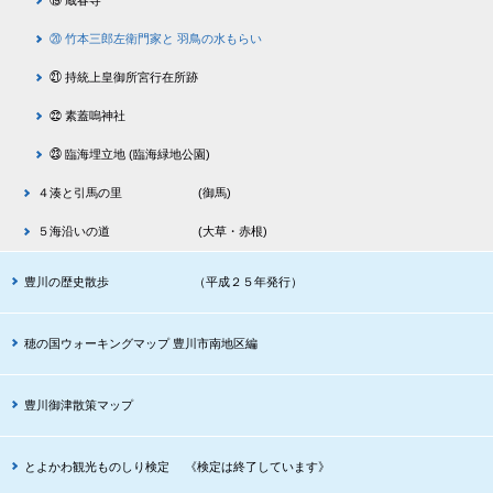
⑲ 蔵春寺
⑳ 竹本三郎左衛門家と 羽鳥の水もらい
㉑ 持統上皇御所宮行在所跡
㉒ 素蓋嗚神社
㉓ 臨海埋立地 (臨海緑地公園)
４湊と引馬の里 (御馬)
５海沿いの道 (大草・赤根)
豊川の歴史散歩 （平成２５年発行）
穂の国ウォーキングマップ 豊川市南地区編
豊川御津散策マップ
とよかわ観光ものしり検定 《検定は終了しています》