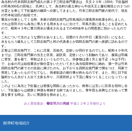
為当村の竹本四郎左衛門成久の第２子三郎左衛門重吉は、天文２３年（1554）下佐脇村
の羽鳥300石の田地と、氏神として、為当村の産土神から牛頭天王と藤社権現との２つの
分霊とを奉じて下佐脇村の鎌田へ分家してきました。竹本三郎左衛門家の初代で、現在
の竹本祐治氏の始祖です。
重吉が分家としてくる時、本家の四郎左衛門は羽鳥地区の灌漑用水保護を約しました。
それは音羽川から為当に導入する用水をさらに分けて、羽鳥方面に送ることを定めたも
ので、昭和４３年に豊川用水が通水されるまでの400余年もの間恩恵に預かったもので
す。
これについて次のような慣行がありました。旧暦の５月の中日（夏至の日）になると、
水をもらう儀礼として三郎左衛門と村の代表者とが四郎左衛門の家へ挨拶に訪れるので
す。
正客は三郎左衛門で、これに庄屋、百姓代、定使いが同行するのでした。昭和４０年代
までは、三郎左衛門家の当主と区長、副区長、定使いという顔触れであり、服装は羽織
に菅笠、蓑を着て、草鞋ばきというものでした。持参物は酒１升と金千疋（今は千円）
で、お金の方は始祖重吉が御分霊をいただいてきた為当稲荷神社に納め、酒一升は竹本
四郎左衛門の家でその先祖に捧げたのち、お下がりを四郎左衛門家で憫をつけ、同家で
用意してあったものでもてなし、両者歓談の後行事が終わるのです。また、同じ日下佐
脇村から人夫が１人出て土俵を作り、川原田村より下流に堰をつくることになっていま
した。
このように為当と下佐脇とは密接な関係にあったから、例祭には互いに区長を招待し合
い、下佐脇からは鏡餅と神酒を奉納する例でありました。青年団も余興などがあって警
護を要する時は、互いに警護役を努めました。
みと歴史散歩
：
❸音羽川の周縁
平成１２年２月発行より
御津町地域紹介