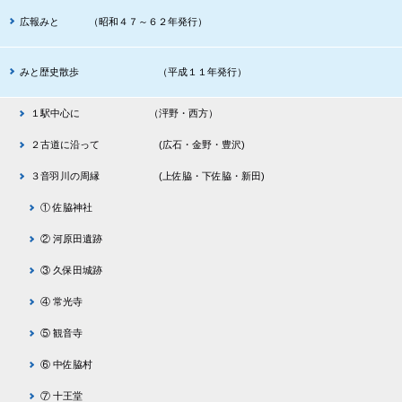
広報みと （昭和４７～６２年発行）
みと歴史散歩 （平成１１年発行）
１駅中心に （泙野・西方）
２古道に沿って (広石・金野・豊沢)
３音羽川の周縁 (上佐脇・下佐脇・新田)
① 佐脇神社
② 河原田遺跡
③ 久保田城跡
④ 常光寺
⑤ 観音寺
⑥ 中佐脇村
⑦ 十王堂