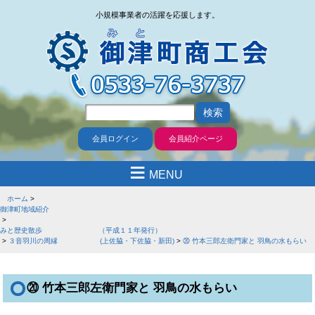
小規模事業者の活躍を応援します。
会員ログイン
会員紹介ページ
≡
MENU
ホーム
御津町地域紹介
みと歴史散歩 （平成１１年発行）
３音羽川の周縁 (上佐脇・下佐脇・新田)
⑳ 竹本三郎左衛門家と 羽鳥の水もらい
⑳ 竹本三郎左衛門家と 羽鳥の水もらい