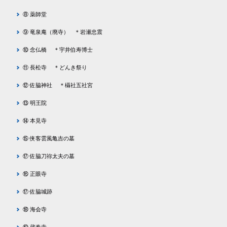
⑧ 薬師堂
⑨ 竜泉庵（廃寺） ＊岩瀬忠震
⑩ 念仏橋 ＊宇井伯寿博士
⑪ 長松寺 ＊どんき祭り
⑫ 佐脇神社 ＊欇社五社宮
⑬ 明王院
⑭ 本見寺
⑮ 侠客雲風亀吉の墓
⑰ 佐脇刀祢太夫の墓
⑯ 正眼寺
⑰ 佐脇城跡
⑱ 海会寺