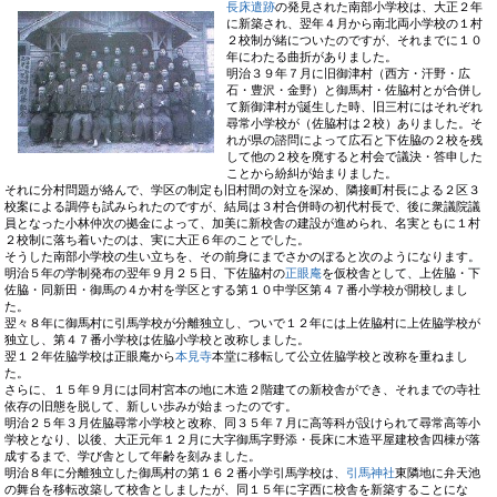
長床遣跡
の発見された南部小学校は、大正２年
に新築され、翌年４月から南北両小学校の１村
２校制が緒についたのですが、それまでに１０
年にわたる曲折がありました。
明治３９年７月に旧御津村（西方・汗野・広
石・豊沢・金野）と御馬村・佐脇村とが合併し
て新御津村が誕生した時、旧三村にはそれぞれ
尋常小学校が（佐脇村は２校）ありました。そ
れが県の諮問によって広石と下佐脇の２校を残
して他の２校を廃すると村会で議決・答申した
ことから紛糾が始まりました。
それに分村問題が絡んで、学区の制定も旧村間の対立を深め、隣接町村長による２区３
校案による調停も試みられたのですが、結局は３村合併時の初代村長で、後に衆議院議
員となった小林仲次の拠金によって、加美に新校舎の建設が進められ、名実ともに１村
２校制に落ち着いたのは、実に大正６年のことでした。
そうした南部小学校の生い立ちを、その前身にまでさかのぼると次のようになります。
明治５年の学制発布の翌年９月２５日、下佐脇村の
正眼庵
を仮校舎として、上佐脇・下
佐脇・同新田・御馬の４か村を学区とする第１０中学区第４７番小学校が開校しまし
た。
翌々８年に御馬村に引馬学校が分離独立し、ついで１２年には上佐脇村に上佐脇学校が
独立し、第４７番小学校は佐脇小学校と改称しました。
翌１２年佐脇学校は正眼庵から
本見寺
本堂に移転して公立佐脇学校と改称を重ねまし
た。
さらに、１５年９月には同村宮本の地に木造２階建ての新校舎ができ、それまでの寺社
依存の旧態を脱して、新しい歩みが始まったのです。
明治２５年３月佐脇尋常小学校と改称、同３５年７月に高等科が設けられて尋常高等小
学校となり、以後、大正元年１２月に大字御馬字野添・長床に木造平屋建校舎四棟が落
成するまで、学び舎として年齢を刻みました。
明治８年に分離独立した御馬村の第１６２番小学引馬学校は、
引馬神社
東隣地に弁天池
の舞台を移転改築して校舎としましたが、同１５年に字西に校舎を新築することにな