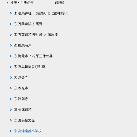
４湊と引馬の里 (御馬)
① 引馬神社 (笹踊りと七福神踊り)
② 万葉遺跡 引馬野
③ 万葉遺跡 安礼崎 ／ 御馬湊
④ 御馬海岸
⑤ 海元寺 ＊松平三休の墓
⑥ 石黒鎮周翁顕彰碑
⑦ 浄楽寺
⑧ 本光寺
⑨ 浄願寺
⑩ 長床遺跡
⑪ 渥美刻文壺
⑫ 御津南部小学校