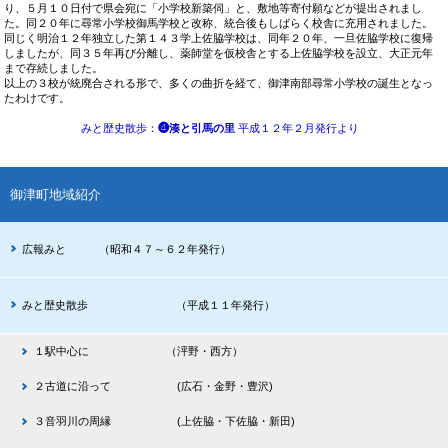
り、５月１０日付で県会宛に「小学校新築伺」と、敷地等寄付願などが提出されまし
た。同２０年に尋常小学校御馬学校と改称、統合後もしばらく校舎に充用されました。
同じく明治１２年独立した第１４３学上佐脇学校は、同年２０年、一旦佐脇学校に復帰
しましたが、同３５年再び分離し、薬師堂を仮校舎とする上佐脇学校を設立、大正元年
まで存続しました。
以上の３校が統廃合される形で、多くの曲折を経て、御津南部尋常小学校の誕生となっ
たわけです。
みと歴史散歩
：
❹湊と引馬の里
平成１２年２月発行より
御津町地域紹介
広報みと （昭和４７～６２年発行）
みと歴史散歩 （平成１１年発行）
１駅中心に （泙野・西方）
２古道に沿って (広石・金野・豊沢)
３音羽川の周縁 (上佐脇・下佐脇・新田)