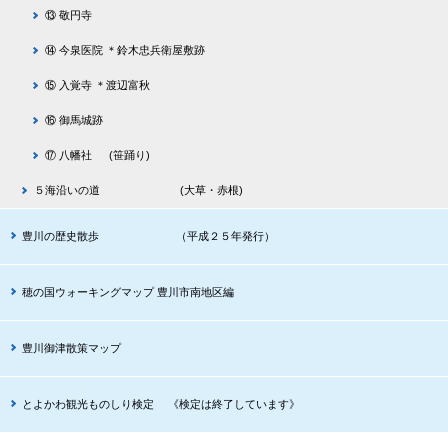
⑬ 敬円寺
⑭ 今泉医院 ＊鈴木忠兵衛屋敷跡
⑮ 入覚寺 ＊渡辺富秋
⑯ 御馬城跡
⑰ 八幡社 (笹踊り)
５海沿いの道 (大草・赤根)
豊川の歴史散歩 （平成２５年発行）
穂の国ウォーキングマップ 豊川市南地区編
豊川御津散策マップ
とよかわ観光ものしり検定 《検定は終了しています》