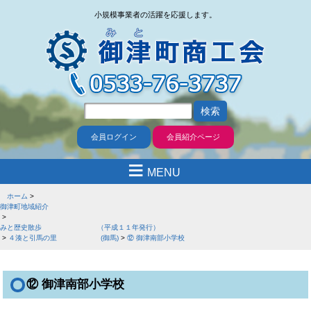
小規模事業者の活躍を応援します。
会員ログイン
会員紹介ページ
≡
MENU
ホーム
御津町地域紹介
みと歴史散歩 （平成１１年発行）
４湊と引馬の里 (御馬)
⑫ 御津南部小学校
⑫ 御津南部小学校