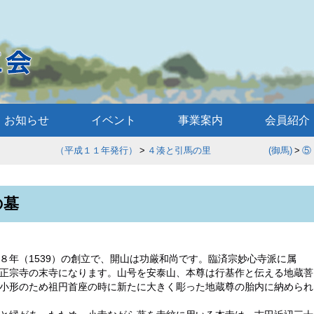
お知らせ
イベント
事業案内
会員紹介
歩 （平成１１年発行）
４湊と引馬の里 (御馬)
⑤
の墓
８年（1539）の創立で、開山は功厳和尚です。臨済宗妙心寺派に属
正宗寺の末寺になります。山号を安泰山、本尊は行基作と伝える地蔵菩
小形のため祖円首座の時に新たに大きく彫った地蔵尊の胎内に納められ