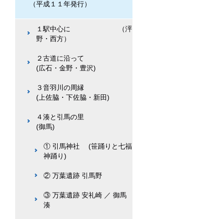
（平成１１年発行）
１駅中心に （泙
野・西方）
２古道に沿って
(広石・金野・豊沢)
３音羽川の周縁
(上佐脇・下佐脇・新田)
４湊と引馬の里
(御馬)
① 引馬神社 (笹踊りと七福
神踊り)
② 万葉遺跡 引馬野
③ 万葉遺跡 安礼崎 ／ 御馬
湊