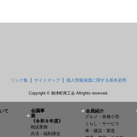
リンク集
サイトマップ
個人情報保護に関する基本姿勢
Copyright © 御津町商工会 Allrights reserved.
会議事
いて
会員紹介
業
グルメ・各種小売
《令和８年度》
くらし・サービス
相談業務
車・建設・製造
共済・福利厚生