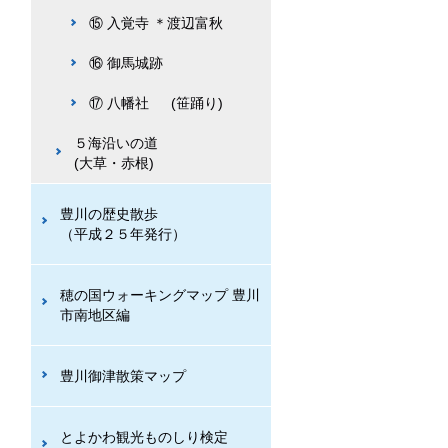
⑮ 入覚寺 ＊渡辺富秋
⑯ 御馬城跡
⑰ 八幡社 (笹踊り)
５海沿いの道
(大草・赤根)
豊川の歴史散歩
（平成２５年発行）
穂の国ウォーキングマップ 豊川
市南地区編
豊川御津散策マップ
とよかわ観光ものしり検定