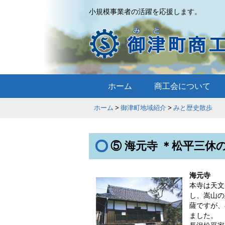
小規模事業者の活躍を応援します。
ホーム
商工会について
ホーム
御津町地域紹介
みと歴史散
⑤ 海元寺 ＊松平三休
海元寺
本寺は天文
し、嵩山の
薩ですが、
ました。