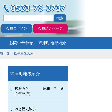
会員ログイン
会員紹介ページ
お問い合わせ
御津町地域紹介
 海元寺 ＊松平三休の墓
御津町地域紹介
広報みと （昭和４７～６
２年発行）
みと歴史散歩