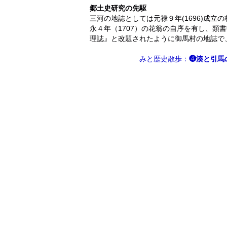
郷土史研究の先駆
三河の地誌としては元禄９年(1696)成
永４年（1707）の花翁の自序を有し、類書
理誌』と改題されたように御馬村の地誌で
みと歴史散歩
：
❹湊と引馬