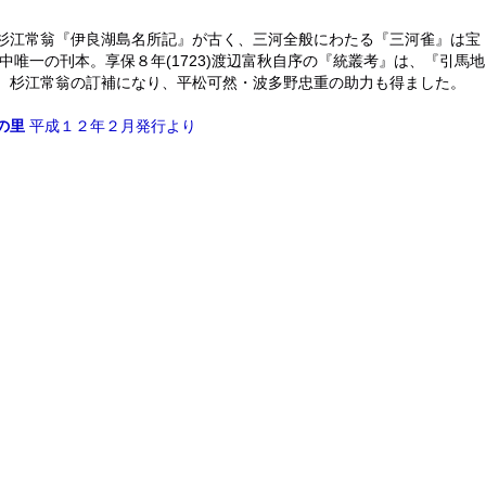
立の杉江常翁『伊良湖島名所記』が古く、三河全般にわたる『三河雀』は宝
中唯一の刊本。享保８年(1723)渡辺富秋自序の『統叢考』は、『引馬地
、杉江常翁の訂補になり、平松可然・波多野忠重の助力も得ました。
の里
平成１２年２月発行より