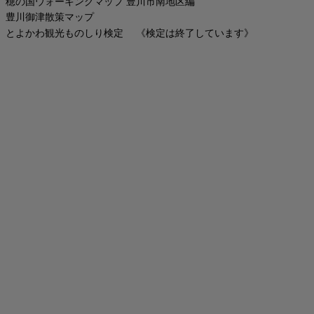
穂の国ウォーキングマップ 豊川市南地区編
豊川御津散策マップ
とよかわ観光ものしり検定 《検定は終了しています》