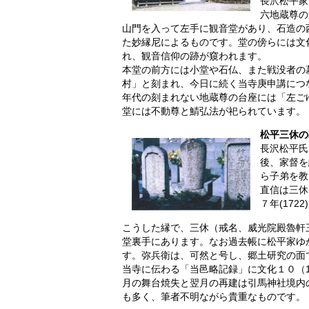
長沢松平家
六地蔵尊の
山門を入って左手に観音堂があり、石造の西
た妙縁尼によるものです。堂の傍らには文化
れ、観音信仰の跡が窺われます。
本堂の前方には小堂や石仏、また戦没者の墓
村」と刻まれ、今日に続く当寺庚申講につ
年代の刻まれない地蔵尊の台座には「左ご
堂には不動尊と鯖弘法が祀られています。
松平三休の
長沢松平氏
後、家督を
ら子弟を教
直信は三休
７年(17
こうした縁で、三休（戒名、威光院殿魯軒
堂裏手にあります。なお過去帳に松平家ゆ
す。弥兵衛は、可然と号し、郷土研究の面で
当寺に伝わる「当邑略記録」に文化１０（1
月の舞台焼失と翌月の再建は引馬神社境内
も多く、筆者不明ながら貴重なものです。