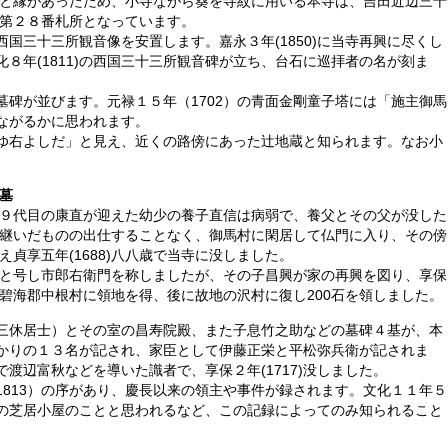
と縁があったため、小寺ながら葵を寺紋に用いる本寺は、吉田近辺三十
第２８番札所となっています。
国三十三所観音像を安置します。嘉永３年(1850)に当寺再興に尽くし
８年(1811)の西国三十三所観音碑が立ち、台石に巡拝者の名が刻ま
碑が並びます。元禄１５年（1702）の青面金剛童子塔には「施主御馬
ながるかに思われます。
ゆ右よしだ」と見え、近くの路傍にあった辻地蔵と知られます。なお小
墓
９代目の康直が迎えた幼少の養子直信は病弱で、養父とその父が没した
継いだものの出仕することなく、御馬村に閑居して仏門に入り、その傍
え貞享五年(1688)八八歳で当寺に没しました。
と号し市郎右衛門を称しましたが、その子昌興が家の再興を図り、享保
22)碧海郡中根村に領地を得、後に故地の沢村に復し200石を領しました。
三休居士）とその室の昌寿院殿、また子息竹之助などの墓碑４基が、本
かりの１３名が記され、家臣として伊藤正栄と平松弥兵衛が記されま
渡辺富秋などを導いた識者で、享保２年(1717)没しました。
813）の序があり、慶長以来の領主や事件が録されます。文化１１年５
の芝居小屋のことと思われるなど、この記録によってのみ知られること