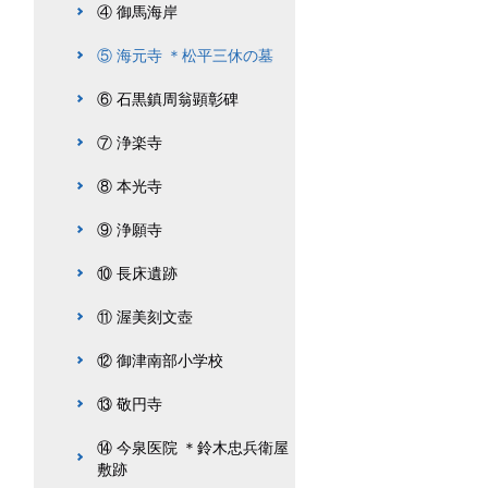
④ 御馬海岸
⑤ 海元寺 ＊松平三休の墓
⑥ 石黒鎮周翁顕彰碑
⑦ 浄楽寺
⑧ 本光寺
⑨ 浄願寺
⑩ 長床遺跡
⑪ 渥美刻文壺
⑫ 御津南部小学校
⑬ 敬円寺
⑭ 今泉医院 ＊鈴木忠兵衛屋
敷跡