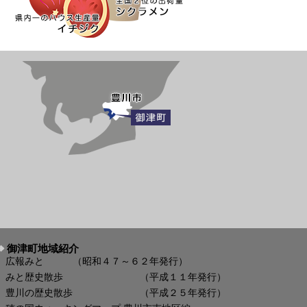
御津町地域紹介
広報みと （昭和４７～６２年発行）
みと歴史散歩 （平成１１年発行）
豊川の歴史散歩 （平成２５年発行）