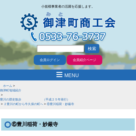
小規模事業者の活躍を応援します。
会員ログイン
会員紹介ページ
≡
MENU
ホーム
御津町地域紹介
豊川の歴史散歩 （平成２５年発行）
２豊川の町から牛久保の町へ
⑥豊川稲荷・妙厳寺
⑥豊川稲荷・妙厳寺