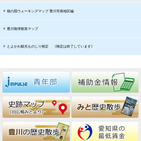
穂の国ウォーキングマップ 豊川市南地区編
豊川御津散策マップ
とよかわ観光ものしり検定 《検定は終了しています》