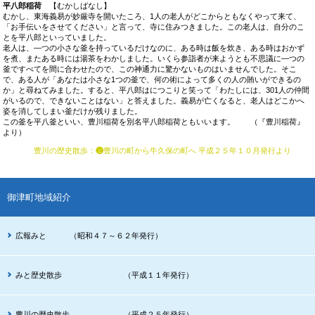
平八郎稲荷
【むかしばなし】
むかし、東海義易が妙厳寺を開いたころ、1人の老人がどこからともなくやって来て、
「お手伝いをさせてください」と言って、寺に住みつきました。この老人は、自分のこ
とを平八郎といっていました。
老人は、―つの小さな釜を持っているだけなのに、ある時は飯を炊き、ある時はおかず
を煮、またある時には湯茶をわかしました。いくら参詣者が来ようとも不思議に―つの
釜ですべてを間に合わせたので、この神通力に驚かないものはいませんでした。そこ
で、ある人が「あなたは小さな1つの釜で、何の術によって多くの人の賄いができるの
か」と尋ねてみました。すると、平八郎はにつこりと笑って「わたしには、301人の仲間
がいるので、できないことはない」と答えました。義易が亡くなると、老人はどこかへ
姿を消してしまい釜だけが残りました。
この釜を平八釜といい、豊川稲荷を別名平八郎稲荷ともいいます。 （『豊川稲荷』
より）
豊川の歴史散歩
：
❷
豊川の町から牛久保の町へ
平成２５年１０月発行より
御津町地域紹介
広報みと （昭和４７～６２年発行）
みと歴史散歩 （平成１１年発行）
豊川の歴史散歩 （平成２５年発行）