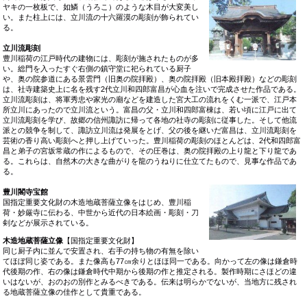
ヤキの一枚板で、如鱗（うろこ）のような木目が大変美し
い。また柱上には、立川流の十六羅漠の彫刻が飾られてい
る。
立川流彫刻
豊川稲荷の江戸時代の建物には、彫刻が施されたものが多
い。総門を入ったすぐ右側の鎮守堂に祀られている厨子
や、奥の院参道にある景雲門（旧奥の院拝殿）、奥の院拝殿（旧本殿拝殿）などの彫刻
は、社寺建築史上に名を残す2代立川和四郎富昌が心血を注いで完成させた作品である。
立川流彫刻は、将軍秀忠や家光の廟などを建造した宮大工の流れをくむ一派で、江戸本
所立川にあったので立川流という。富昌の父・立川和四郎富棟は、若い頃に江戸に出て
立川流彫刻を学び、故郷の信州諏訪に帰って各地の社寺の彫刻に従事した。そして他流
派との競争を制して、諏訪立川流は発展をとげ、父の後を継いだ富昌は、立川流彫刻を
芸術の香り高い彫刻へと押し上げていった。豊川稲荷の彫刻のほとんどは、2代和四郎富
昌と弟子の宮坂常蔵の作によるもので、その圧巻は、奥の院拝殿の上り龍と下り龍であ
る。これらは、自然木の大きな曲がりを龍のうねりに仕立てたもので、見事な作品であ
る。
豊川閣寺宝館
国指定重要文化財の木造地蔵菩薩立像をはじめ、豊川稲
荷・妙厳寺に伝わる、中世から近代の日本絵画・彫刻・刀
剣などが展示されている。
木造地蔵菩薩立像
【国指定重要文化財】
同じ厨子内に並んで安置され、右手の持ち物の有無を除い
てほぼ同じ姿である。また像高も77㎝余りとほほ同一である。向かって左の像は鎌倉時
代後期の作、右の像は鎌倉時代中期から後期の作と推定される。製作時期にさほどの違
いはないが、おのおの別作とみるべきである。伝来は明らかでないが、当地方に残され
る地蔵菩薩立像の佳作として貴重である。