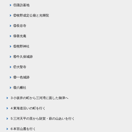
⑪諏訪墓地
⑫牧野成定公廟と光輝院
⑬長谷寺
⑭善光庵
⑮熊野神社
⑯牛久保城跡
⑰大聖寺
⑱一色城跡
⑲八幡社
３小坂井の町から三河湾に面した御津へ
４東海道沿いの町を行く
５三河天平の里から財賀・萩の山あいを行く
６本宮山麓を行く