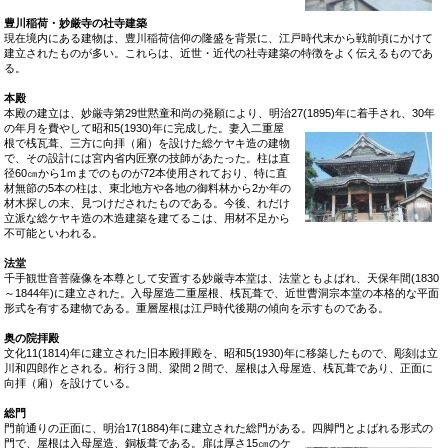
豊川稲荷・妙厳寺の社寺建築
現在境内にある建物は、豊川稲荷信仰の隆盛を背景に、江戸時代末から戦前頃にかけて
建立されたものが多い。これらは、近世・近代の社寺建築の特徴をよく伝えるものであ
る。
本殿
本殿の建立は、妙厳寺第29世黙童和尚の発願により、明治27(1895)年に着手され、
30年
の年月を費やして昭和5(1930)年に完成した。妻入二重屋
根で桟瓦葺、三方に向拝（廂）を設けた総ケヤキ造の建物
で、その設計には宮内省内匠寮の技師があたった。柱は直
径60㎝から1ｍまでのものが72本使用されており、特に直
材無節の5本の柱は、東北地方や各地の御料林から2か年の
材木探しの末、見つけだされたものである。今後、れだけ
立派な総ケヤキ造の木造建築を建てるこは、用材不足から
不可能といわれる。
法堂
千手観世音菩薩像を本尊として安置する妙厳寺本堂は、法堂ともよばれ、天保年間(1830
～1844年)に建立された。入母屋造二重屋根、桟瓦葺で、近世曹洞宗本堂の本格的な平面
形式を有する建物である。重層屋根は江戸時代後期の傾向を示すものである。
奥の院拝殿
文化11(1814)年に建立された旧本殿拝殿を、昭和5(1930)年に移築したもので、彫刻は立
川和四郎作とされる。桁行３間、梁間２間で、屋根は入母屋造、桟瓦葺であり、正面に
向拝（廂）を設けている。
総門
門前通りの正面に、明治17(1884)年に建立された総門がある。四脚門とよばれる
形式の
門で、屋根は入母屋造、銅板葺である。扉は厚さ15㎝のケ