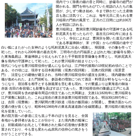
境内でつく除夜の鐘の音と同時に、妙厳寺の総門が
開かれる。開門を特ちわびていた初詣の人たちの集
団が、少しずつ動き始め、今まで静かだった土産物
店も急に活気づく。これは、毎年元旦に見られる豊
川稲荷の門前の風景で、正月の三日間には約100万
人が初詣に訪れる。
豊川稲荷は、曹洞宗豊川閣妙厳寺の守護神である吒
枳尼真天を祀ったもので、嘉吉元(1441)年に始まる
という。寺伝によれば、曹洞宗を開いた道元の弟子
である寒巌禅師が、宋（中国）からの帰国の途中で
白い狐にまたがった女神のような吒枳尼真天に出会い感激し、帰国後、その像を作って
祀った。それから200年後の嘉吉元年、三明寺の北の円福原とよばれた地に妙厳寺を開い
た東海義易は、寒巌禅師より伝えられてきた千手観世音菩薩像を本尊とし、吒枳尼真天
像を境内の守護神として祀った。これが豊川稲荷の始まりという。
現代につながる豊川稲荷信仰が盛んになるのは、江戸時代後期の19世紀初め頃のことで
ある。その頃には、現存する旧本殿拝殿（現奥の院拝殿）、旧奥の院拝殿（現景雲
門）、法堂などの建物が建立され、当時の豊川稲荷信仰の盛況を反映し、境内建物の整
備が進められた。また門前町も、参詣者の増加につれて酒店・料理店が軒をならべるよ
うになり、宿泊客を相手とする旅籠屋を営む者も現れ、その繁盛ぶりは東海道の御油・
赤坂·吉田の各宿場にも影響を及ぼすほどであった。豊川稲荷信仰の隆盛は江戸にも及
び、豊川稲荷を含め妙厳寺周辺の領主であった大岡家は、文政11(1828)年に豊川稲荷を
江戸屋敷に勧請した。これは現在の東京赤坂豊川稲荷別院である。明治30(1897)年に
は、吉田（現豊橋）．豊川駅間の豊川鉄道（現在の飯田線）が開通し、豊橋方面からの
交通の便が良くなり、昭和44(1969)年の東名高速道路の全線開通は、豊川稲
荷の観光地
化を促進していった。
奥の院方面への参道に立ち並ぶ千本のぼりを見ると、全国
各地から参拝者があることが分かり、また境内奥の狐塚に
は、祈願成就のお礼として奉納された狐の石造物が多数安
置されており、今も昔も変わらぬ庶民の信仰心の篤さをう
かがうことができる。