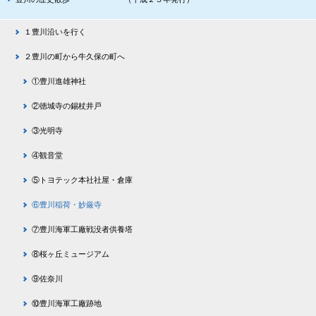
１豊川沿いを行く
２豊川の町から牛久保の町へ
①豊川進雄神社
②徳城寺の錫杖井戸
③光明寺
④観音堂
⑤トヨテック本社社屋・倉庫
⑥豊川稲荷・妙厳寺
⑦豊川海軍工廠戦没者供養塔
⑧桜ヶ丘ミュージアム
⑨佐奈川
⑩豊川海軍工廠跡地