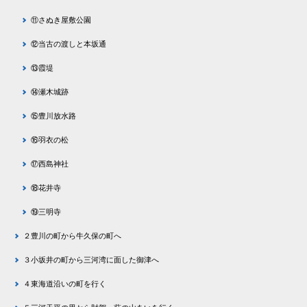
⑪さぬき屋敷公園
⑫当古の渡しと本坂通
⑬霞堤
⑭瀬木城跡
⑮豊川放水路
⑯羽衣の松
⑰西島神社
⑱花井寺
⑲三明寺
２豊川の町から牛久保の町へ
３小坂井の町から三河湾に面した御津へ
４東海道沿いの町を行く