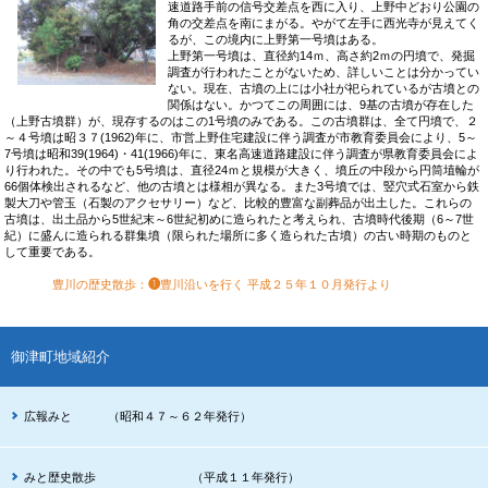
速道路手前の信号交差点を西に入り、上野中どおり公園の
角の交差点を南にまがる。やがて左手に西光寺が見えてく
るが、この境内に上野第一号墳はある。
上野第一号墳は、直径約14ｍ、高さ約2ｍの円墳で、発掘
調査が行われたことがないため、詳しいことは分かってい
ない。現在、古墳の上には小社が祀られているが古墳との
関係はない。かつてこの周囲には、9基の古墳が存在した
（上野古墳群）が、現存するのはこの1号墳のみである。この古墳群は、全て円墳で、２
～４号墳は昭３７(1962)年に、市営上野住宅建設に伴う調査が市教育委員会により、5～
7号墳は昭和39(1964)・41(1966)年に、東名高速道路建設に伴う調査が県教育委員会によ
り行われた。その中でも5号墳は、直径24ｍと規模が大きく、墳丘の中段から円筒埴輪が
66個体検出されるなど、他の古墳とは様相が異なる。また3号墳では、竪穴式石室から鉄
製大刀や管玉（石製のアクセサリー）など、比較的豊富な副葬品が出土した。これらの
古墳は、出土品から5世紀末～6世紀初めに造られたと考えられ、古墳時代後期（6～7世
紀）に盛んに造られる群集墳（限られた場所に多く造られた古墳）の古い時期のものと
して重要である。
豊川の歴史散歩
：
❶
豊川沿いを行く
平成２５年１０月発行より
御津町地域紹介
広報みと （昭和４７～６２年発行）
みと歴史散歩 （平成１１年発行）