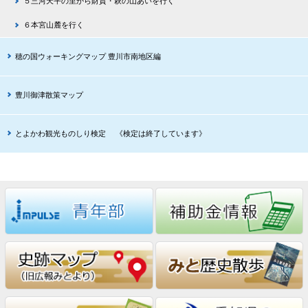
５三河天平の里から財賀・萩の山あいを行く
６本宮山麓を行く
穂の国ウォーキングマップ 豊川市南地区編
豊川御津散策マップ
とよかわ観光ものしり検定 《検定は終了しています》