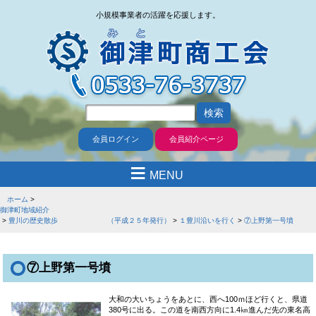
小規模事業者の活躍を応援します。
会員ログイン
会員紹介ページ
≡
MENU
ホーム
御津町地域紹介
豊川の歴史散歩 （平成２５年発行）
１豊川沿いを行く
⑦上野第一号墳
⑦上野第一号墳
大和の大いちょうをあとに、西へ100ｍほど行くと、県道
380号に出る。この道を南西方向に1.4㎞進んだ先の東名高