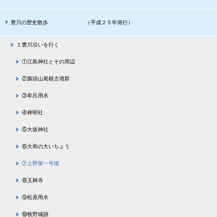
豊川の歴史散歩 （平成２５年発行）
１豊川沿いを行く
①江島神社とその周辺
②旗頭山尾根古墳群
③牟呂用水
④神明社
⑤大坂神社
⑥大和の大いちょう
⑦上野第一号墳
⑧玉林寺
⑨松原用水
⑩牧野城跡