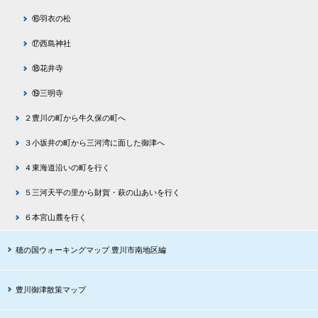
⑯羽衣の松
⑰西島神社
⑱花井寺
⑲三明寺
２豊川の町から牛久保の町へ
３小坂井の町から三河湾に面した御津へ
４東海道沿いの町を行く
５三河天平の里から財賀・萩の山あいを行く
６本宮山麓を行く
穂の国ウォーキングマップ 豊川市南地区編
豊川御津散策マップ