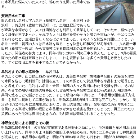
に水不足に悩んでいた人々が、苦心のうえ開いた用水であ
る。
賀茂用水の工事
旧八名郡八名村大字八名井（新城市八名井）、金沢村（金
沢町）、賀茂村（豊橋市賀茂町）は、土地は肥沃であった
が豊富な水源がなく、人々は溜池などを利用して農業をしていた。そのため、稲作は少
なく畑作が主であった。それでも人々は稲作を増やそうと努力を重ねたが、干ばつにみ
まわれるなど、生活は苦しくなるばかりであった。そのような状況を打開しようと、八
名井・金沢・賀茂の人々は用水路を造ることを決意し昭和20(1887)年4月に、八名郡一鍬
田村（新城市一鍬田）から賀茂村に至る賀茂用水の工事を開始した。工事は難工事であ
ったが、関係者の努力により、同年7月には約8㎞間の工事を終えた。しかし、9月の暴風
雨のため用水路は破壊されてしまい、これを復旧するには多くの費用を必要としたの
で、すぐに復旧工事を着手することができなかった。
牟呂村までの用水路延伸
～牟呂用水～
そのような中、山口県出身の毛利祥久は、渥美郡牟呂村（豊橋市牟呂町）の海面を埋立
て水田を造る（毛利新田）計画を立て、その水源として賀茂用水を牟呂村まで延長した
いと考えていた。毛利は八名井・金沢・加茂の人々と数回にわたり交渉を行い、その結
果、今までの堰や用水路の幅を広くし賀茂村から牟呂村に至る16㎞の新しい用水路を、
共同で造ることで話がまとまった。そして明治20年11月には、「牟呂用水開削施工方法
書」を県庁に提出して工事が始まり、明治21(1888)年6月に工事は完了した。しかし、明
治24(1891)年10月に濃尾地震が起りこ、新田の堤防が壊れ、翌明治25(1892)年9月には、
台風による高潮で新田の堤防と牟呂用水が大きな被害を受けてしまった。再三にわたり
災害にあった毛利は復旧をあきらめ、毛利新田は売却されることとなった。
神野金之助による復旧とその後
明治26(1893)年4月、名古屋の実業家である神野金之助により、毛利新田と牟呂用水は買
い上げられた。同年６月より新田の復旧工事が始められ、9月には工事が終了し神野新田
が完成した。牟呂用水の修理は、明治27(1894)年３月から行われ、明治32(1899)年に全