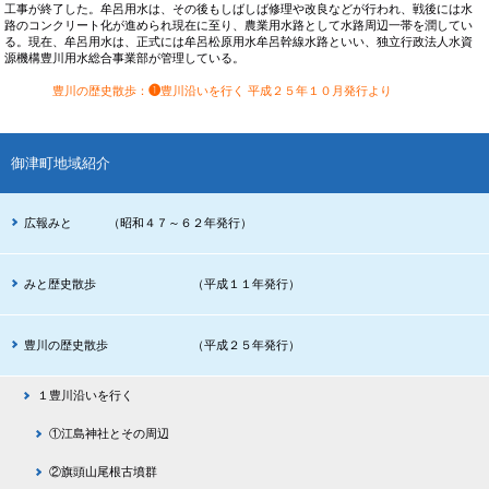
工事が終了した。牟呂用水は、その後もしばしば修理や改良などが行われ、戦後には水
路のコンクリート化が進められ現在に至り、農業用水路として水路周辺一帯を潤してい
る。現在、牟呂用水は、正式には牟呂松原用水牟呂幹線水路といい、独立行政法人水資
源機構豊川用水総合事業部が管理している。
豊川の歴史散歩
：
❶
豊川沿いを行く
平成２５年１０月発行より
御津町地域紹介
広報みと （昭和４７～６２年発行）
みと歴史散歩 （平成１１年発行）
豊川の歴史散歩 （平成２５年発行）
１豊川沿いを行く
①江島神社とその周辺
②旗頭山尾根古墳群