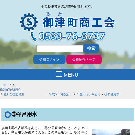
小規模事業者の活躍を応援します。
会員ログイン
会員紹介ページ
≡
MENU
ホーム
御津町地域紹介
豊川の歴史散歩 （平成２５年発行）
１豊川沿いを行く
③牟呂用水
③牟呂用水
旗頭
山尾根古墳群をあとに、再び長慶禅寺のところまで戻
ると、牟呂用水が視界に入る。この牟呂用水は、明治時代