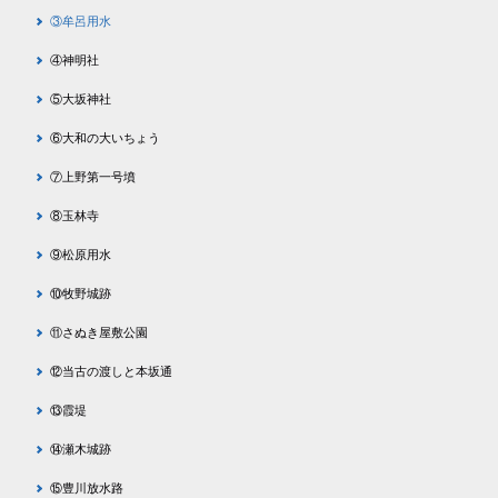
③牟呂用水
④神明社
⑤大坂神社
⑥大和の大いちょう
⑦上野第一号墳
⑧玉林寺
⑨松原用水
⑩牧野城跡
⑪さぬき屋敷公園
⑫当古の渡しと本坂通
⑬霞堤
⑭瀬木城跡
⑮豊川放水路