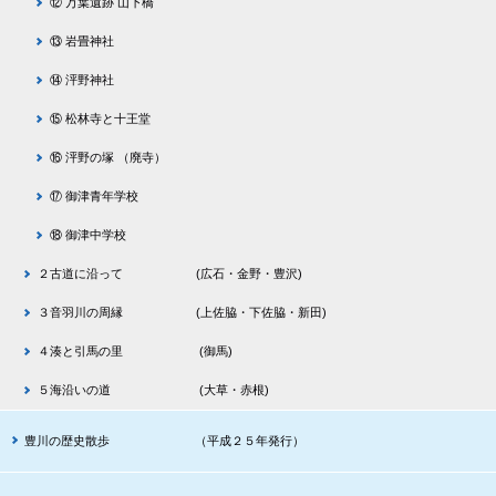
⑫ 万葉遺跡 山下橋
⑬ 岩畳神社
⑭ 泙野神社
⑮ 松林寺と十王堂
⑯ 泙野の塚 （廃寺）
⑰ 御津青年学校
⑱ 御津中学校
２古道に沿って (広石・金野・豊沢)
３音羽川の周縁 (上佐脇・下佐脇・新田)
４湊と引馬の里 (御馬)
５海沿いの道 (大草・赤根)
豊川の歴史散歩 （平成２５年発行）