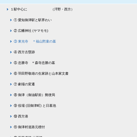
１駅中心に （泙野・西方）
① 愛知御津駅と駅界わい
② 広幡神社 (ヤマモモ)
③ 東光寺 ＊福山黙童の墓
④ 西方古塁跡
⑤ 忠勝寺 ＊森寺忠勝の墓
⑥ 羽田野敬雄の生家跡と山本家文書
⑦ 劇場の変遷
⑧ 御津（御油駅前）郵便局
⑨ 役場 (旧御津町) と日暮池
⑩ 西方港
⑪ 御津村道路元標付