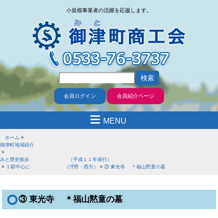
小規模事業者の活躍を応援します。
会員ログイン
会員紹介ページ
≡
MENU
ホーム
御津町地域紹介
みと歴史散歩 （平成１１年発行）
１駅中心に （泙野・西方）
③ 東光寺 ＊福山黙童の墓
③ 東光寺 ＊福山黙童の墓