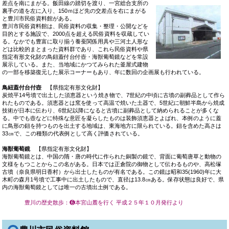
差点を南にまがる。飯田線の踏切を渡り、一宮総合支所の
裏手の道を左に入り、150ｍほど先の交差点を右にまがる
と豊川市民俗資料館がある。
豊川市民俗資料館は、民俗資料の収集・整理・公開などを
目的とする施設で、2000点を超える民俗資料を収蔵してい
る。なかでも豊富に取り揃う養蚕関係用具や三河土人形な
どは比較的まとまった資料群であり、これら民俗資料や県
指定有形文化財の鳥鈕蓋付台付壺・海獣葡萄鏡などを常設
展示している。また、当地域にかつてみられた釜屋式建物
の一部を移築復元した展示コーナーもあり、年に数回の企画展も行われている。
鳥紐蓋付台付壺
【県指定有形文化財】
炭焼平14号墳で出土した須恵器という焼き物で、7世紀の中頃に古墳の副葬品として作ら
れたものである。須恵器とは窯を使って高温で焼いた土器で、5世紀に朝鮮半島から焼成
技術が日本に伝わり、6世紀以降になると古墳に副葬品として納められることが多くな
る。中でも壺などに特殊な意匠を凝らしたものは装飾須恵器とよばれ、本例のように蓋
に鳥形の鈕を持つものを出土する地域は、東海地方に限られている。鈕を含めた高さは
33㎝で、この種類の代表例として高く評価されている。
海獣葡萄鏡
【県指定有形文化財】
海獣葡萄鏡とは、中国の隋・唐の時代に作られた銅製の鏡で、背面に葡萄唐草と動物の
文様をもつことからこの名がある。日本では正倉院の御物として伝わるものや、高松塚
古墳（奈良県明日香村）から出士したものが有名である。この鏡は昭和35(1960)年に大
木町の森月1号墳で工事中に出土したもので、直径は13.8㎝ある。保存状態は良好で、県
内の海獣葡萄鏡としては唯一の古墳出土例である。
豊川の歴史散歩
：❻
本宮山麓を行く
平成２５年１０月発行より