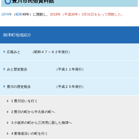
豊川市民俗資料館
1974年
（
昭和
49年）に開館し、
2018年
（
平成
30年）3月31日をもって閉館した。
御津町地域紹介
広報みと （昭和４７～６２年発行）
みと歴史散歩 （平成１１年発行）
豊川の歴史散歩 （平成２５年発行）
１豊川沿いを行く
２豊川の町から牛久保の町へ
３小坂井の町から三河湾に面した御津へ
４東海道沿いの町を行く