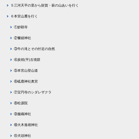
５三河天平の里から財賀・萩の山あいを行く
６本宮山麓を行く
①妙顕寺
②籰繰神社
③牛の滝とその付近の自然
④炭焼(平)古墳群
⑤本宮山登山道
⑥砥鹿神社奥宮
⑦宝円寺のシダレザクラ
⑧松源院
⑨服織神社
⑩大木進雄神社
⑪犬頭神社