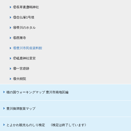
⑫長草素盞嗚神社
⑬念仏塚1号墳
⑭帯川のホタル
⑮西漸寺
⑯豊川市民俗資料館
⑰砥鹿神社里宮
⑱一宮砦跡
⑲大樹院
穂の国ウォーキングマップ 豊川市南地区編
豊川御津散策マップ
とよかわ観光ものしり検定 《検定は終了しています》