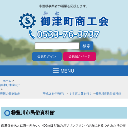
小規模事業者の活躍を応援します。
会員ログイン
会員紹介ページ
≡
MENU
ホーム
御津町地域紹介
豊川の歴史散歩 （平成２５年発行）
６本宮山麓を行く
⑯豊川市民俗資料館
⑯豊川市民俗資料館
西漸寺をあとに東へ向かい、400ｍほど先のガソリンスタンドが角にあるつきあた
りの交