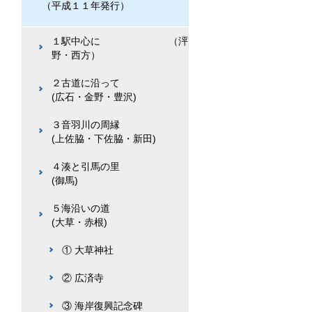
（平成１１年発行）
１駅中心に （泙
野・西方）
２古道に沿って
(広石・金野・豊沢)
３音羽川の周縁
(上佐脇・下佐脇・新田)
４湊と引馬の里
(御馬)
５海沿いの道
(大草・赤根)
① 大草神社
② 広済寺
③ 海岸復興記念碑