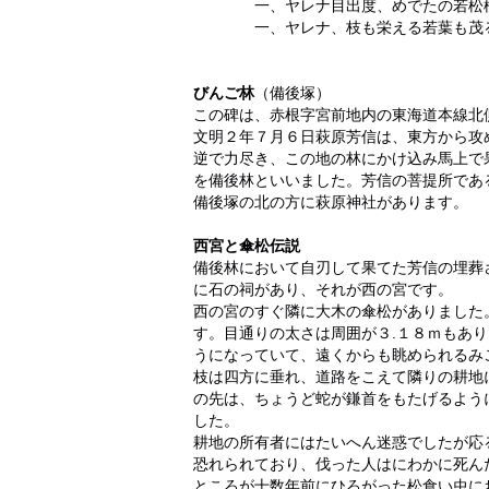
一、ヤレナ目出度、めでたの若松様
一、ヤレナ、枝も栄える若葉も茂る
（以
びんご林
（備後塚）
この碑は、赤根字宮前地内の東海道本線北
文明２年７月６日萩原芳信は、東方から攻
逆で力尽き、この地の林にかけ込み馬上で
を備後林といいました。芳信の菩提所であ
備後塚の北の方に萩原神社があります。
西宮と傘松伝説
備後林において自刃して果てた芳信の埋葬
に石の祠があり、それが西の宮です。
西の宮のすぐ隣に大木の傘松がありました
す。目通りの太さは周囲が３.１８ｍもあ
うになっていて、遠くからも眺められるみ
枝は四方に垂れ、道路をこえて隣りの耕地
の先は、ちょうど蛇が鎌首をもたげるよう
した。
耕地の所有者にはたいへん迷惑でしたが応
恐れられており、伐った人はにわかに死ん
ところが十数年前にひろがった松食い虫に