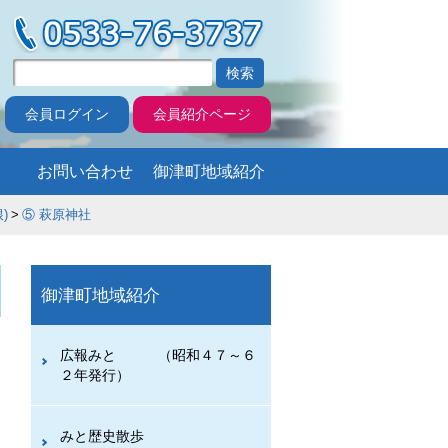
会員ログイン
会員紹介ページ
お問い合わせ
御津町地域紹介
)
⑤ 萩原神社
御津町地域紹介
広報みと （昭和４７～６
２年発行）
みと歴史散歩