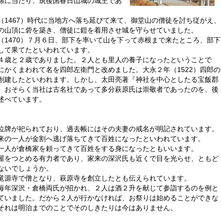
孫に当たり、筑後国春日山城の城主であ
1467）時代に当地方へ落ち延びて来て、御堂山の僧徒を討ち従がえ、
の山頂に砦を築き、僧徒に鎧を着用させ城を守らせていました。
1470）７月６日、部下を率いて山を下って赤根まで来たところ、部下
して果てたといわれています。
４歳と２歳でありました。２人とも里人の養子になったということで
かくまわれて名を四郎左衛門と改めました。大永２年（1522）四郎の
創建したといわれます。しかし、太田亮著『神社を中心としたる宝飯郡
、おそらく当社は古名社であって多分萩原氏は崇敬者であったのを、後
述べています。
位牌が祀られており、過去帳にはその夫妻の戒名が明記されています。
来の一人が金割へ逃げ落ちてきて百姓になったといわれています。
一人が倉橋家を頼ってきて百姓をする身になったともいいます。
屋をつとめる有力者であり、家来の深沢氏も近くで目を光らせ、ともど
ないでしょうか。
竜源寺で僧となり、萩原寺を創立したとも伝えられています。
毎年深沢・倉橋両氏が招かれ、２人は酒２升を献じて参詣するのを例と
ていました。だから２人が行かなければ、お祭りは始めることができな
それは明治までのことでそのしきたりは今はありません。