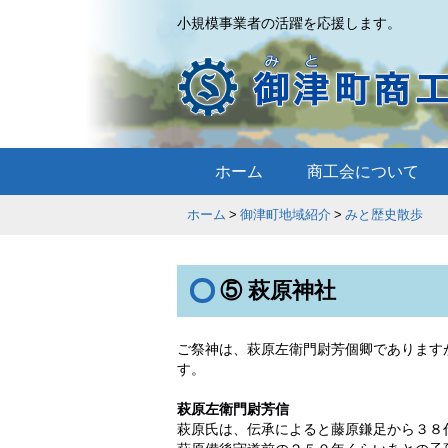
小規模事業者の活躍を応援します。
ホーム
商工会について
ホーム
御津町地域紹介
みと歴史散
⑤ 萩原神社
ご祭神は、萩原左衛門尉芳個卿であります
す。
萩原左衛門尉芳信
萩原氏は、伝承によると藤原鎌足から３８