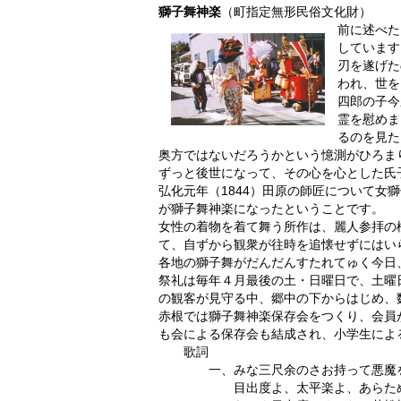
獅子舞神楽
（町指定無形民俗文化財）
前に述べた
しています
刃を遂げた
われ、世を
四郎の子今
霊を慰めま
るのを見た
奥方ではないだろうかという憶測がひろま
ずっと後世になって、その心を心とした氏
弘化元年（1844）田原の師匠について女
が獅子舞神楽になったということです。
女性の着物を着て舞う所作は、麗人参拝の
て、自ずから観衆が往時を追懐せずにはい
各地の獅子舞がだんだんすたれてゅく今日
祭礼は毎年４月最後の土・日曜日で、土曜
の観客が見守る中、郷中の下からはじめ、
赤根では獅子舞神楽保存会をつくり、会員
も会による保存会も結成され、小学生によ
歌詞
一、みな三尺余のさお持って悪魔を
目出度よ、太平楽よ、あらため