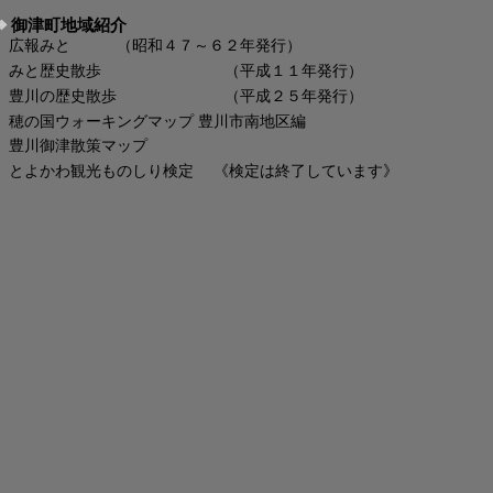
御津町地域紹介
広報みと （昭和４７～６２年発行）
みと歴史散歩 （平成１１年発行）
豊川の歴史散歩 （平成２５年発行）
穂の国ウォーキングマップ 豊川市南地区編
豊川御津散策マップ
とよかわ観光ものしり検定 《検定は終了しています》