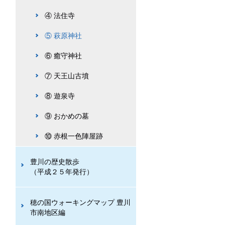
④ 法住寺
⑤ 萩原神社
⑥ 癒守神社
⑦ 天王山古墳
⑧ 遊泉寺
⑨ おかめの墓
⑩ 赤根一色陣屋跡
豊川の歴史散歩
（平成２５年発行）
穂の国ウォーキングマップ 豊川
市南地区編