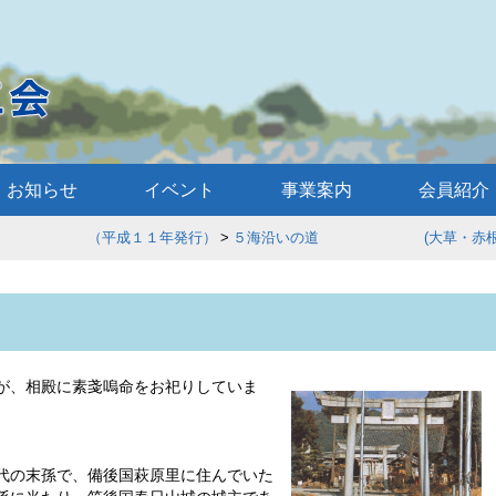
お知らせ
イベント
事業案内
会員紹介
歩 （平成１１年発行）
５海沿いの道 (大草・赤根
が、相殿に素戔嗚命をお祀りし
ていま
代の末孫で、備後国萩原里に住んでいた