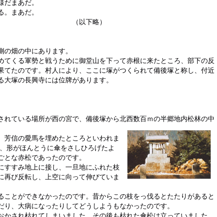
だまあだ。
。まあだ。
下略）
側の畑の中にあります。
めてくる軍勢と戦うために御堂山を下って赤根に来たところ、部下の反
果てたのです。村人により、ここに塚がつくられて備後塚と称し、付近
る大塚の長興寺には位牌があります。
されている場所が西の宮で、備後塚から北西
数百ｍの半郷地内松林の中
。芳信の愛馬を埋めたところといわれま
り、形がほんとうに傘をさしひろげたよ
ごとな赤松であったのです。
にすすみ地上に接し、一旦地にふれた枝
に再び反転し、上空に向って伸びていま
ることができなかったのです。昔からこの枝をっ伐るとたたりがあると
だり、大病になったりしてどうしようもなかったのです。
おかされ枯れてしまいました。その後も枯れた傘松は立っていました