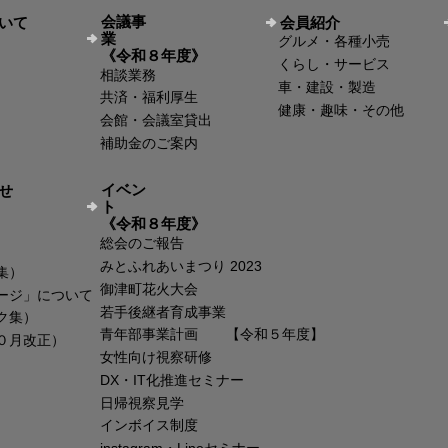
会議事
いて
会員紹介
業
グルメ・各種小売
《令和８年度》
くらし・サービス
相談業務
車・建設・製造
共済・福利厚生
健康・趣味・その他
会館・会議室貸出
補助金のご案内
イベン
せ
ト
《令和８年度》
総会のご報告
みとふれあいまつり 2023
集）
御津町花火大会
ージ」について
若手後継者育成事業
ク集）
青年部事業計画 【令和５年度】
０月改正）
女性向け視察研修
DX・IT化推進セミナー
日帰視察見学
インボイス制度