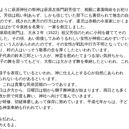
ように萩原神社の祭神は萩原左衛門尉芳信で、相殿に素戔嗚命をお祀り
。芳信は戦い利あらず、しかも信じていた部下にも裏切られて無念の自
のです。残された奥方の行方はわからず、遣児は赤根の今泉家にかくま
はばかて今泉姓を名乗り、一家を創立しました。
泉助右衛門は、大永２年（1522）祖父芳信のために小祠を建ててその
した。その頃、あい前後してみめうるわしい女性が神前にぬかずいてい
という人があらわれたのです。その女性が戦乱中行方不明となっていた
り、村の人はいっそう敬慕の念を厚くしたといわれています。
子代表の鈴木三郎という人が、神霊を慰めたてまつる深い気持ちから、
獅子の舞を習ってもどり、大祭には欠かさず舞を奉納したといわれ、これ
様子を表現しているといわれ、神に仕えんとする心が自然にあらわれ
られないものがあるといいます。
、これは貴重な民俗芸能の―つであります。
日は夕方から、日曜日は朝から獅子舞神楽が始まります。両日とも多く
数か所で何度も舞い、神社へ向けて進んでいきます。
が研修、切磋琢磨しあって保存に努めています。平成七年からは、子ど
る神楽奉納も行われています。
払わん。
えるよ。