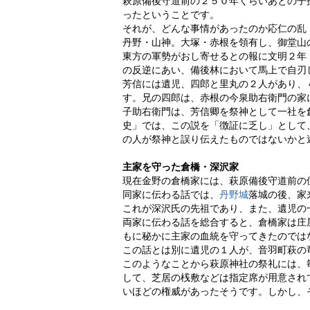
萩原備後守道前の２５０年くらいあとの子
ったということです。
それが、どんな事情があったのか応仁の乱（
丹野・山神。大塚・赤根を領有し、御堂山
東方の軍勢がおし寄せるとの報に文明２年（
の反逆にあい、備後林において馬上で自刃
芳信には遺児、四郎と里丸の２人があり、
す。兄の四郎は、赤根の今泉助右衛門の家に
子助右衛門は、芳信卿を祭神として一社を
史」では、この説を「徴証に乏し」として
の人が祭神と誤り伝えたものではないかと
主家を守った倉橋・深沢家
現在金野の倉橋家には、萩原備後守道前の
同家に伝わる話では、
丹野城
落城の後、家
これが深沢氏の先祖であり、また、遺児の
両家に伝わる話を総合すると、倉橋家は庄
もに秘かに主家の血統を守ってきたのでは
この話とは別に遺児の１人が、音羽町萩の
このようなことから萩原神社の祭礼には、
して、芝居の桟敷などは指定席が用意され
いほどの権威があったそうです。しかし、