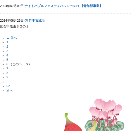
2024年07月09日
ナイトバブルフェスティバル について【青年部事業】
2024年06月25日
⑦ 竹本古城址
広石字船山３２の１
← 前へ
1
2
3
4
5
6
（このページ）
7
8
9
…
62
次へ →