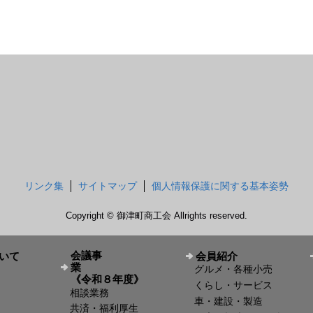
リンク集
サイトマップ
個人情報保護に関する基本姿勢
Copyright © 御津町商工会 Allrights reserved.
会議事
いて
会員紹介
業
グルメ・各種小売
《令和８年度》
くらし・サービス
相談業務
車・建設・製造
共済・福利厚生