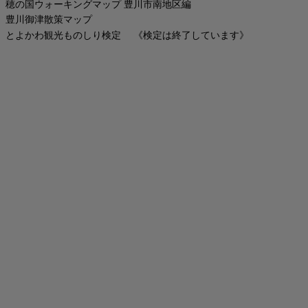
穂の国ウォーキングマップ 豊川市南地区編
豊川御津散策マップ
とよかわ観光ものしり検定 《検定は終了しています》