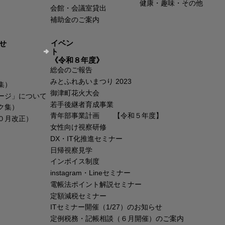
健康・趣味・その他
会館・会議室貸出
補助金のご案内
イベン
せ
ト
《令和８年度》
総会のご報告
みとふれあいまつり 2023
集）
御津町花火大会
ージ」について
若手後継者育成事業
ク集）
青年部事業計画 【令和５年度】
０月改正）
女性向け視察研修
DX・IT化推進セミナー
日帰視察見学
インボイス制度
instagram・Lineセミナー
電帳法ポイント解説セミナー
定額減税セミナー
ITセミナー開催（1/27）のお知らせ
定例税務・記帳相談（６月開催）のご案内