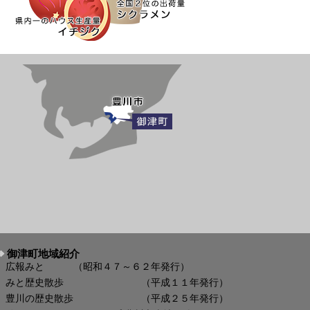
御津町地域紹介
広報みと （昭和４７～６２年発行）
みと歴史散歩 （平成１１年発行）
豊川の歴史散歩 （平成２５年発行）