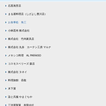
石黒海苔店
まる屋料理店（しげよし豊川店）
お食事処 角三
小林昆布 株式会社
株式会社 竹内家具店
株式会社 丸奈 カーテン工房 マルナ
メキシコ料理 AL PARAISO
コスモスベリーズ 森店
株式会社 タネイ
料理旅館 呑龍
木下屋
染と呉服 やまぐちや
三河屋製菓 有限会社