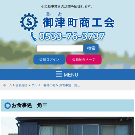
小規模事業者の活躍を応援します。
会員ログイン
会員紹介ページ
≡
MENU
ホーム
会員紹介
グルメ・各種小売
お食事処 角三
お食事処 角三