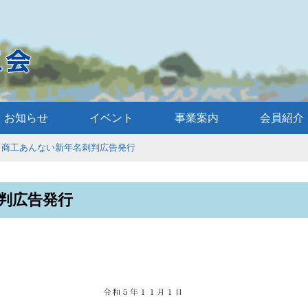
お知らせ
イベント
事業案内
会員紹介
商工あんない新年名刺判広告発行
判広告発行