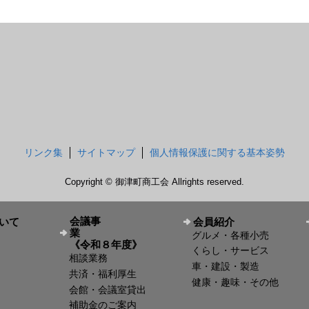
リンク集
サイトマップ
個人情報保護に関する基本姿勢
Copyright © 御津町商工会 Allrights reserved.
会議事
いて
会員紹介
業
グルメ・各種小売
《令和８年度》
くらし・サービス
相談業務
車・建設・製造
共済・福利厚生
健康・趣味・その他
会館・会議室貸出
補助金のご案内