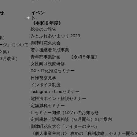
イベン
せ
ト
《令和８年度》
総会のご報告
みとふれあいまつり 2023
集）
御津町花火大会
ージ」について
若手後継者育成事業
ク集）
青年部事業計画 【令和５年度】
０月改正）
女性向け視察研修
DX・IT化推進セミナー
日帰視察見学
インボイス制度
instagram・Lineセミナー
電帳法ポイント解説セミナー
定額減税セミナー
ITセミナー開催（1/27）のお知らせ
定例税務・記帳相談（６月開催）のご案内
御津町花火大会「ナイターの夕べ」
《個人事業主向け》 攻めの「税制攻略」セミナー開催