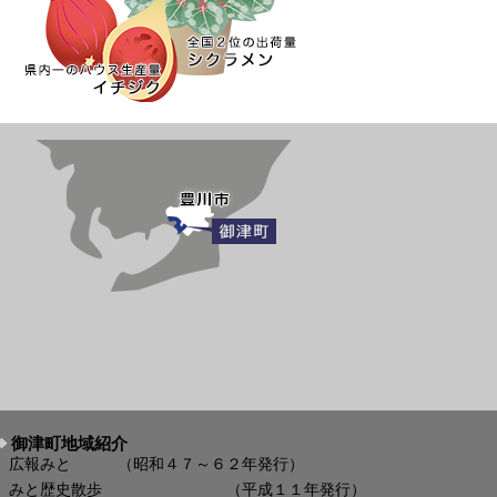
御津町地域紹介
広報みと （昭和４７～６２年発行）
みと歴史散歩 （平成１１年発行）