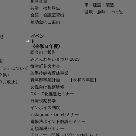
相談業務
車・建設・製造
共済・福利厚生
健康・趣味・その他
会館・会議室貸出
補助金のご案内
イベン
せ
ト
《令和８年度》
総会のご報告
みとふれあいまつり 2023
集）
御津町花火大会
ージ」について
若手後継者育成事業
ク集）
青年部事業計画 【令和５年度】
０月改正）
女性向け視察研修
DX・IT化推進セミナー
日帰視察見学
インボイス制度
instagram・Lineセミナー
電帳法ポイント解説セミナー
定額減税セミナー
ITセミナー開催（1/27）のお知らせ