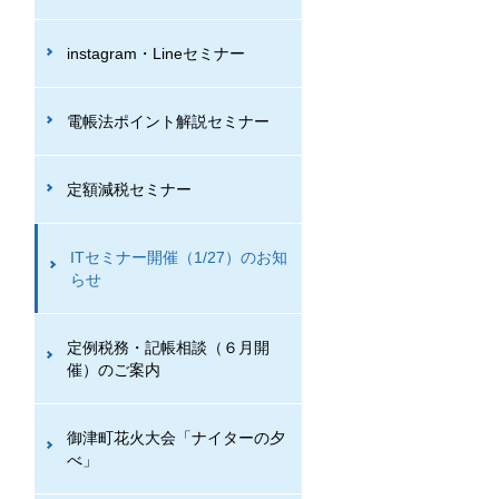
instagram・Lineセミナー
電帳法ポイント解説セミナー
定額減税セミナー
ITセミナー開催（1/27）のお知
らせ
定例税務・記帳相談（６月開
催）のご案内
御津町花火大会「ナイターの夕
べ」