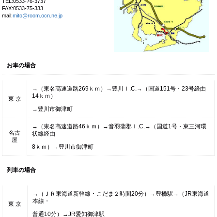
TEL:0533-76-3737
FAX:0533-75-333
mail:
mito@room.ocn.ne.jp
お車の場合
→（東名高速道路269ｋｍ）→豊川Ｉ.C.→（国道151号・23号経由
14ｋｍ）
東 京
→豊川市御津町
→（東名高速道路46ｋｍ）→音羽蒲郡Ｉ.C.→（国道1号・東三河環
名古
状線経由
屋
8ｋｍ）→豊川市御津町
列車の場合
→（ＪＲ東海道新幹線・こだま２時間20分）→豊橋駅→（JR東海道
本線・
東 京
普通10分）→JR愛知御津駅