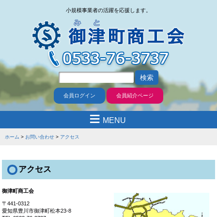
小規模事業者の活躍を応援します。
会員ログイン
会員紹介ページ
≡
MENU
ホーム
お問い合わせ
アクセス
アクセス
御津町商工会
〒441-0312
愛知県豊川市御津町松本23-8