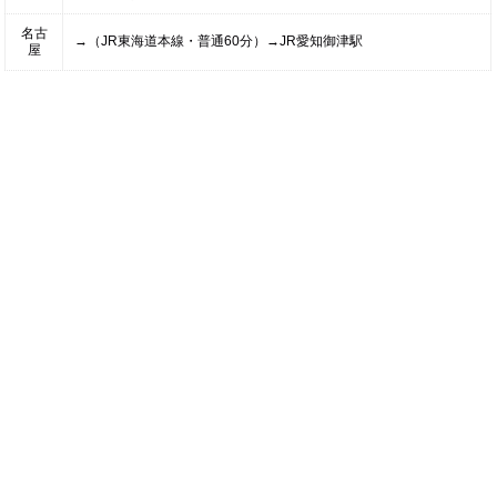
名古
→（JR東海道本線・普通60分）→JR愛知御津駅
屋