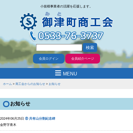
小規模事業者の活躍を応援します。
会員ログイン
会員紹介ページ
≡
MENU
ホーム
商工会からのお知らせ
お知らせ
お知らせ
2024年06月25日
⑧ 共有山分割紀念碑
金野字青木