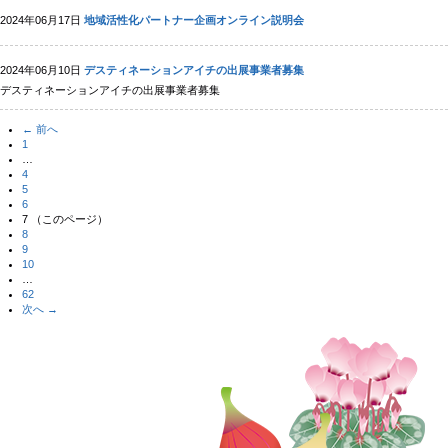
2024年06月17日
地域活性化パートナー企画オンライン説明会
2024年06月10日
デスティネーションアイチの出展事業者募集
デスティネーションアイチの出展事業者募集
← 前へ
1
…
4
5
6
7
（このページ）
8
9
10
…
62
次へ →