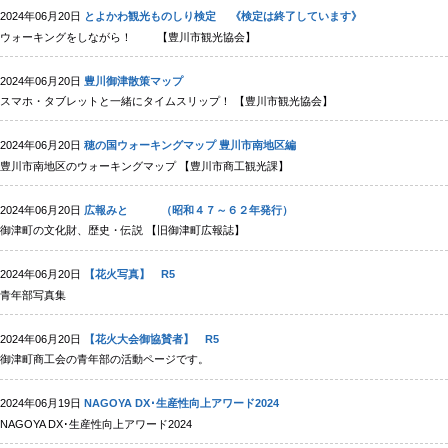
2024年06月20日
とよかわ観光ものしり検定 《検定は終了しています》
ウォーキングをしながら！ 【豊川市観光協会】
2024年06月20日
豊川御津散策マップ
スマホ・タブレットと一緒にタイムスリップ！ 【豊川市観光協会】
2024年06月20日
穂の国ウォーキングマップ 豊川市南地区編
豊川市南地区のウォーキングマップ 【豊川市商工観光課】
2024年06月20日
広報みと （昭和４７～６２年発行）
御津町の文化財、歴史・伝説 【旧御津町広報誌】
2024年06月20日
【花火写真】 R5
青年部写真集
2024年06月20日
【花火大会御協賛者】 R5
御津町商工会の青年部の活動ページです。
2024年06月19日
NAGOYA DX･生産性向上アワード2024
NAGOYA DX･生産性向上アワード2024